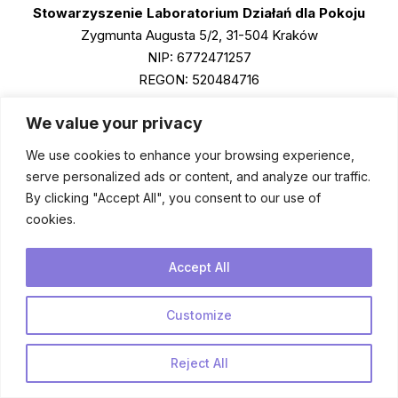
Stowarzyszenie Laboratorium Działań dla Pokoju
Zygmunta Augusta 5/2, 31-504 Kraków
NIP: 6772471257
REGON: 520484716
KRS: 0001011790
We value your privacy
We use cookies to enhance your browsing experience,
Instagram
serve personalized ads or content, and analyze our traffic.
Facebook
By clicking "Accept All", you consent to our use of
cookies.
LinkedIn
Spotify
PL
Accept All
Podcasts
Customize
Reject All
© 2026 Salam Lab 💜