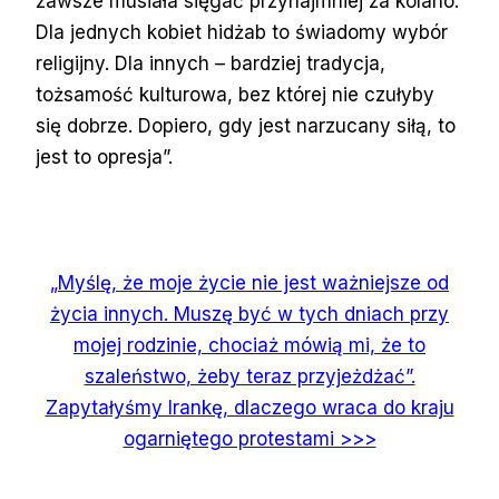
zawsze musiała sięgać przynajmniej za kolano.
Dla jednych kobiet hidżab to świadomy wybór
religijny. Dla innych – bardziej tradycja,
tożsamość kulturowa, bez której nie czułyby
się dobrze. Dopiero, gdy jest narzucany siłą, to
jest to opresja”.
„Myślę, że moje życie nie jest ważniejsze od
życia innych. Muszę być w tych dniach przy
mojej rodzinie, chociaż mówią mi, że to
szaleństwo, żeby teraz przyjeżdżać”.
Zapytałyśmy Irankę, dlaczego wraca do kraju
ogarniętego protestami >>>