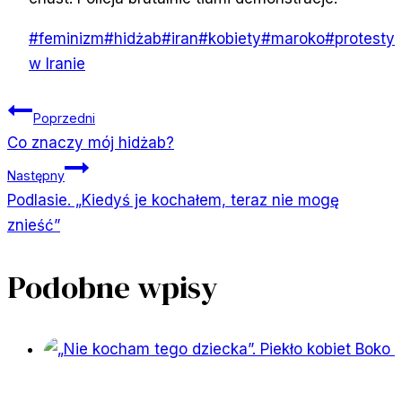
Tagi
#
feminizm
#
hidżab
#
iran
#
kobiety
#
maroko
#
protesty
wpisu:
w Iranie
Nawigacja
Poprzedni
Co znaczy mój hidżab?
wpisu
Następny
Podlasie. „Kiedyś je kochałem, teraz nie mogę
znieść”
Podobne wpisy