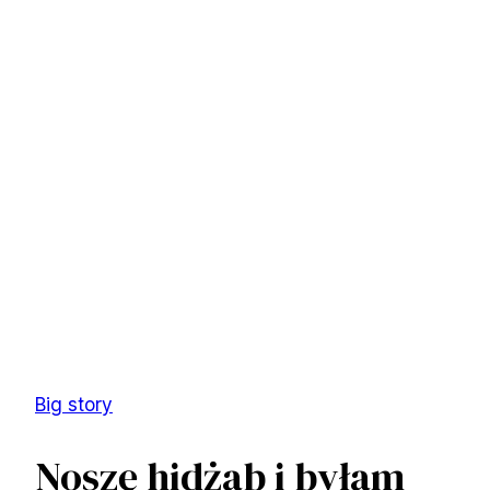
Big story
Noszę hidżab i byłam