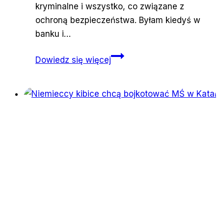
kryminalne i wszystko, co związane z
ochroną bezpieczeństwa. Byłam kiedyś w
banku i…
Kobiety
Dowiedz się więcej
na
straży.
Ochroniarki
w
Strefie
Gazy
obalają
stereotypy