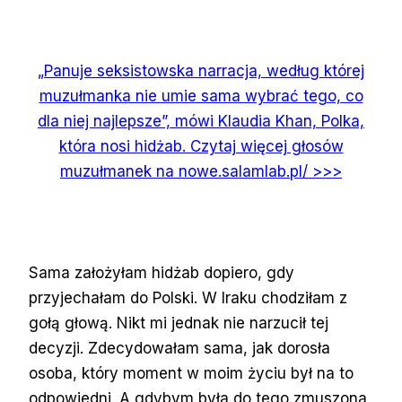
„Panuje seksistowska narracja, według której
muzułmanka nie umie sama wybrać tego, co
dla niej najlepsze”, mówi Klaudia Khan, Polka,
która nosi hidżab. Czytaj więcej głosów
muzułmanek na nowe.salamlab.pl/ >>>
Sama założyłam hidżab dopiero, gdy
przyjechałam do Polski. W Iraku chodziłam z
gołą głową. Nikt mi jednak nie narzucił tej
decyzji. Zdecydowałam sama, jak dorosła
osoba, który moment w moim życiu był na to
odpowiedni. A gdybym była do tego zmuszona,