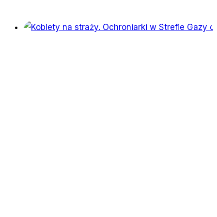
kocham
tego
dziecka”.
Piekło
kobiet
Boko
Haram