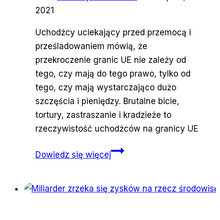
2021
Uchodźcy uciekający przed przemocą i
prześladowaniem mówią, że
przekroczenie granic UE nie zależy od
tego, czy mają do tego prawo, tylko od
tego, czy mają wystarczająco dużo
szczęścia i pieniędzy. Brutalne bicie,
tortury, zastraszanie i kradzieże to
rzeczywistość uchodźców na granicy UE
Tortury
Dowiedz się więcej
i
zastraszanie
uchodźców
to
już