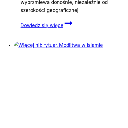
wybrzmiewa donośnie, niezależnie od
szerokości geograficznej
Protest
Dowiedz się więcej
jest
kobietą.
Od
czasów
sufrażystek
jest
nas
tylko
więcej