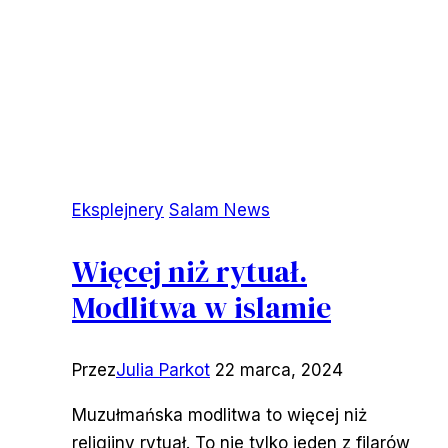
Eksplejnery
Salam News
Więcej niż rytuał.
Modlitwa w islamie
Przez
Julia Parkot
22 marca, 2024
Muzułmańska modlitwa to więcej niż
religijny rytuał. To nie tylko jeden z filarów