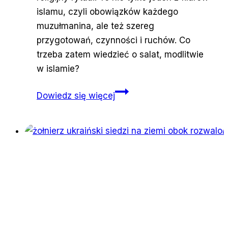
islamu, czyli obowiązków każdego
muzułmanina, ale też szereg
przygotowań, czynności i ruchów. Co
trzeba zatem wiedzieć o salat, modlitwie
w islamie?
Więcej
Dowiedz się więcej
niż
rytuał.
Modlitwa
w
islamie