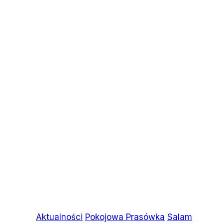
codzienność
na
granicach
UE
Aktualności
Pokojowa Prasówka
Salam