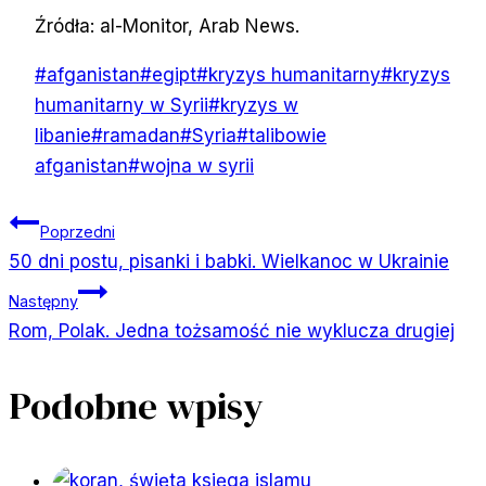
Źródła: al-Monitor, Arab News.
Tagi
#
afganistan
#
egipt
#
kryzys humanitarny
#
kryzys
wpisu:
humanitarny w Syrii
#
kryzys w
libanie
#
ramadan
#
Syria
#
talibowie
afganistan
#
wojna w syrii
Nawigacja
Poprzedni
50 dni postu, pisanki i babki. Wielkanoc w Ukrainie
wpisu
Następny
Rom, Polak. Jedna tożsamość nie wyklucza drugiej
Podobne wpisy