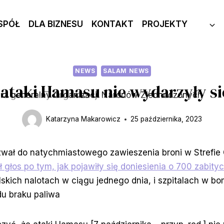
SPÓŁ
DLA BIZNESU
KONTAKT
PROJEKTY
NEWS
SALAM NEWS
 ataki Hamasu nie wydarzyły si
Katarzyna Makarowicz
25 października, 2023
zwał do natychmiastowego zawieszenia broni w Strefie
głos po tym, jak pojawiły się doniesienia o 700 zabity
lskich nalotach w ciągu jednego dnia, i szpitalach w b
u braku paliwa