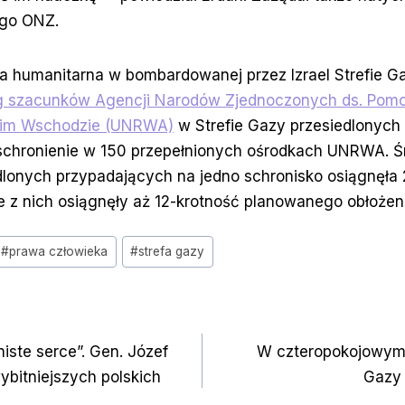
ego ONZ.
 humanitarna w bombardowanej przez Izrael Strefie Ga
 szacunków Agencji Narodów Zjednoczonych ds. Po
skim Wschodzie (UNRWA)
w Strefie Gazy przesiedlonych 
 schronienie w 150 przepełnionych ośrodkach UNRWA. Śr
lonych przypadających na jedno schronisko osiągnęła 
re z nich osiągnęły aż 12-krotność planowanego obłożen
#
prawa człowieka
#
strefa gazy
a
niste serce”. Gen. Józef
W czteropokojowym 
wybitniejszych polskich
Gazy 