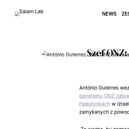
Przejdź
do
NEWS
ZE
treści
Szef ONZ:
António Guterres we
generalny ONZ zabrał 
Palestynkach
w izrae
zamykanych z powod