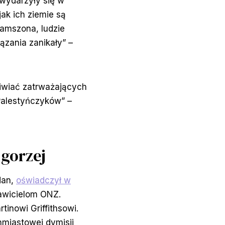
 wydarzyły się w
jak ich ziemie są
łamszona, ludzie
ązania zanikały” –
liwiać zatrważających
Palestyńczyków” –
 gorzej
dan,
oświadczył w
tawicielom ONZ.
inowi Griffithsowi.
hmiastowej dymisji