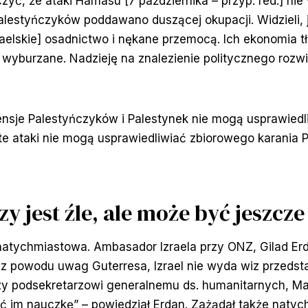
yć, że ataki Hamasu [7 października – przyp. red.] nie
Palestyńczyków poddawano duszącej okupacji. Widzieli, 
raelskie] osadnictwo i nękane przemocą. Ich ekonomia t
 wyburzane. Nadzieję na znalezienie politycznego rozwi
tensje Palestyńczyków i Palestynek nie mogą usprawied
e ataki nie mogą usprawiedliwiać zbiorowego karania 
zy jest źle, ale może być jeszcze
 natychmiastowa. Ambasador Izraela przy ONZ, Gilad Er
e z powodu uwag Guterresa, Izrael nie wyda wiz przeds
y podsekretarzowi generalnemu ds. humanitarnych, Mart
ć im nauczkę” – powiedział Erdan. Zażądał także natyc