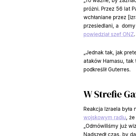
„To ważne, by zaznacz
próżni. Przez 56 lat 
wchłaniane przez [iz
przesiedlani, a domy
powiedział szef ONZ
.
„Jednak tak, jak pre
ataków Hamasu, tak t
podkreślił Guterres.
W Strefie Ga
Reakcja Izraela była
wojskowym radiu
, ż
„Odmówiliśmy już wiz
Nadszedł czas, by da