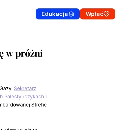
Edukacja
Wpłać
ę w próżni
 Gazy.
Sekretarz
ch Palestyńczykach i
ombardowanej Strefie