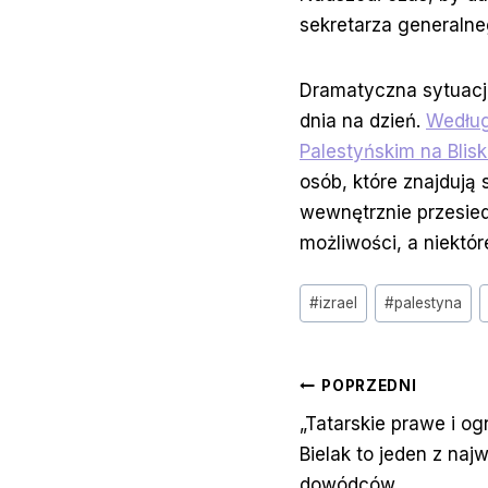
sekretarza generaln
Dramatyczna sytuacja
dnia na dzień.
Według
Palestyńskim na Bli
osób, które znajdują
wewnętrznie przesied
możliwości, a niektó
Tagi
#
izrael
#
palestyna
wpisu:
Nawigacj
POPRZEDNI
„Tatarskie prawe i og
wpisu
Bielak to jeden z naj
dowódców