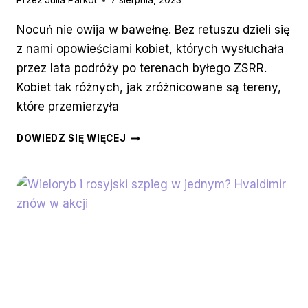
Przez
Julia Parkot
7 sierpnia, 2023
Nocuń nie owija w bawełnę. Bez retuszu dzieli się
z nami opowieściami kobiet, których wysłuchała
przez lata podróży po terenach byłego ZSRR.
Kobiet tak różnych, jak zróżnicowane są tereny,
które przemierzyła
HISTORIA
DOWIEDZ SIĘ WIĘCEJ
BYŁA
I
JEST
KOBIETĄ.
RECENZJA
KSIĄŻKI
„MIŁOŚĆ
TO
CAŁA
MOJA