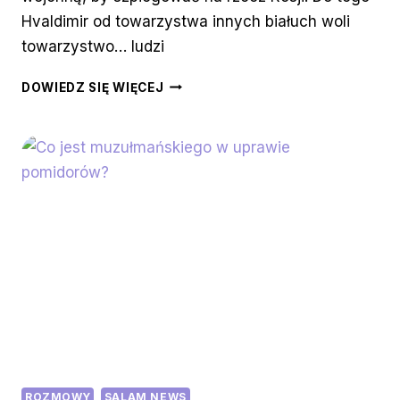
Hvaldimir od towarzystwa innych białuch woli
towarzystwo… ludzi
WIELORYB
DOWIEDZ SIĘ WIĘCEJ
I
ROSYJSKI
SZPIEG
W
JEDNYM?
HVALDIMIR
ZNÓW
W
AKCJI
ROZMOWY
SALAM NEWS