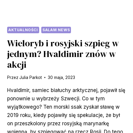
WINA.
O
KOBIETACH
Z
BYŁEGO
AKTUALNOŚCI
SALAM NEWS
ZWIĄZKU
Wieloryb i rosyjski szpieg w
RADZIECKIEGO”
jednym? Hvaldimir znów w
akcji
Przez
Julia Parkot
30 maja, 2023
Hvaldimir, samiec białuchy arktycznej, pojawił się
ponownie u wybrzeży Szwecji. Co w tym
wyjątkowego? Ten morski ssak zyskał sławę w
2019 roku, kiedy pojawiły się spekulacje, że był
on przeszkolony przez rosyjską marynarkę
wojenną, by szpiegować na rzecz Rosji. Do tego