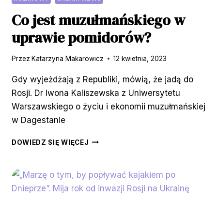
Co jest muzułmańskiego w
uprawie pomidorów?
Przez
Katarzyna Makarowicz
12 kwietnia, 2023
Gdy wyjeżdżają z Republiki, mówią, że jadą do
Rosji. Dr Iwona Kaliszewska z Uniwersytetu
Warszawskiego o życiu i ekonomii muzułmańskiej
w Dagestanie
CO
DOWIEDZ SIĘ WIĘCEJ
JEST
MUZUŁMAŃSKIEGO
W
UPRAWIE
POMIDORÓW?