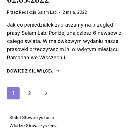
Przez
Redakcja Salam Lab
2 maja, 2022
Jak co poniedziałek zapraszamy na przegląd
prasy Salam Lab. Poniżej znajdziesz 6 newsów z
całego świata. W majówkowym wydaniu naszej
prasówki przeczytasz m.in. o świętym miesiącu
Ramadan we Włoszech i…
PRASÓWKA
DOWIEDZ SIĘ WIĘCEJ
POKOJOWA
02.05.2022
Nawigacja
Następna
1
2
strona
strony
Statut Stowarzyszenia
Władze Stowarzyszenia