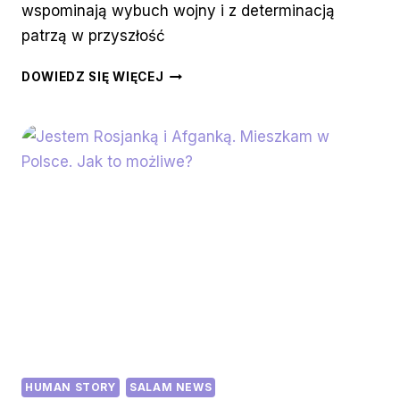
wspominają wybuch wojny i z determinacją
patrzą w przyszłość
„MARZĘ
DOWIEDZ SIĘ WIĘCEJ
O
TYM,
BY
POPŁYWAĆ
KAJAKIEM
PO
DNIEPRZE”.
MIJA
ROK
OD
INWAZJI
ROSJI
NA
UKRAINĘ
HUMAN STORY
SALAM NEWS