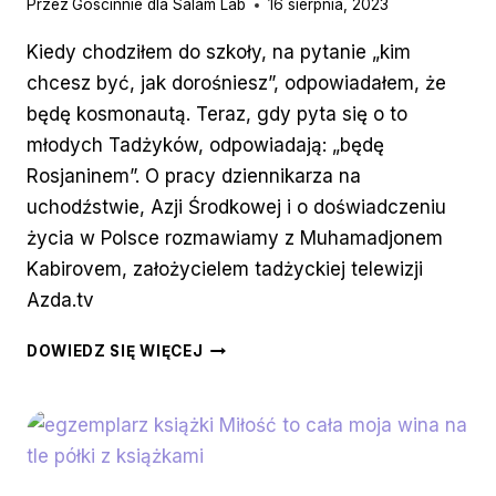
Przez
Goscinnie dla Salam Lab
16 sierpnia, 2023
Kiedy chodziłem do szkoły, na pytanie „kim
chcesz być, jak dorośniesz”, odpowiadałem, że
będę kosmonautą. Teraz, gdy pyta się o to
młodych Tadżyków, odpowiadają: „będę
Rosjaninem”. O pracy dziennikarza na
uchodźstwie, Azji Środkowej i o doświadczeniu
życia w Polsce rozmawiamy z Muhamadjonem
Kabirovem, założycielem tadżyckiej telewizji
Azda.tv
TADŻYCKA
DOWIEDZ SIĘ WIĘCEJ
TELEWIZJA
W
CENTRUM
POLSKI.
ROZMOWA