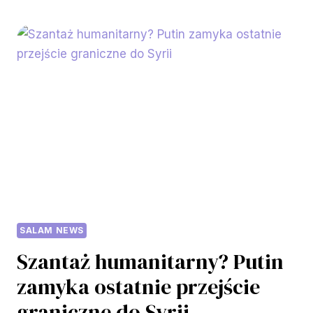
ROSJANKĄ
I
AFGANKĄ.
MIESZKAM
W
POLSCE.
JAK
TO
MOŻLIWE?
SALAM NEWS
Szantaż humanitarny? Putin
zamyka ostatnie przejście
graniczne do Syrii