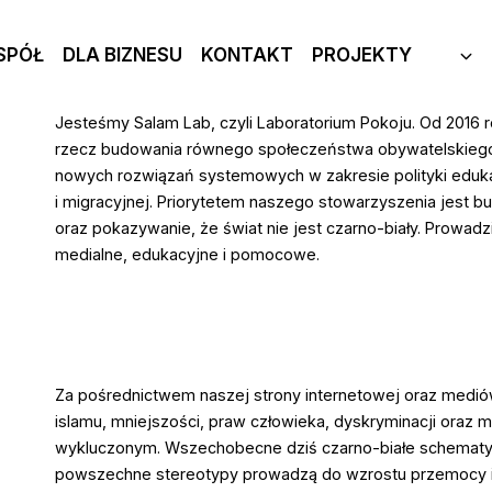
SPÓŁ
DLA BIZNESU
KONTAKT
PROJEKTY
Jesteśmy Salam Lab, czyli Laboratorium Pokoju. Od 2016 
rzecz budowania równego społeczeństwa obywatelskieg
nowych rozwiązań systemowych w zakresie polityki eduka
i migracyjnej. Priorytetem naszego stowarzyszenia jest
oraz pokazywanie, że świat nie jest czarno-biały. Prowadz
medialne, edukacyjne i pomocowe.
Za pośrednictwem naszej strony internetowej oraz med
islamu, mniejszości, praw człowieka, dyskryminacji oraz 
wykluczonym. Wszechobecne dziś czarno-białe schematy my
powszechne stereotypy prowadzą do wzrostu przemocy i n