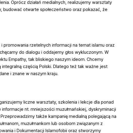
enia. Oprócz działań medialnych, realizujemy warsztaty
py, budować otwarte społeczeństwo oraz pokazać, że
i promowania rzetelnych informacji na temat islamu oraz
achęcamy do dialogu i oddajemy głos wykluczonym. W
ektu Empathy, tak bliskiego naszym ideom. Chcemy
ntegralną częścią Polski. Dlatego też tak ważne jest
adane i znane w naszym kraju.
nizujemy liczne warsztaty, szkolenia i lekcje dla ponad
ne informacje nt. mniejszości muzułmańskiej, dyskryminacji
y. Przeprowadzimy także kampanię medialną polegającą na
 muzułmanom, muzułmankom lub osobom związanym z
owania i Dokumentacji Islamofobii oraz stworzymy