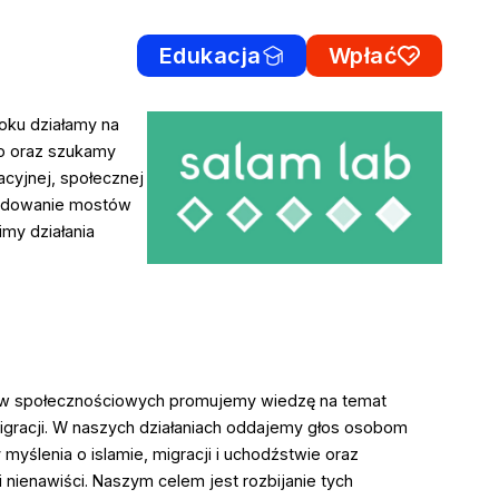
Edukacja
Wpłać
roku działamy na
o oraz szukamy
cyjnej, społecznej
 budowanie mostów
imy działania
iów społecznościowych promujemy wiedzę na temat
migracji. W naszych działaniach oddajemy głos osobom
ślenia o islamie, migracji i uchodźstwie oraz
ienawiści. Naszym celem jest rozbijanie tych