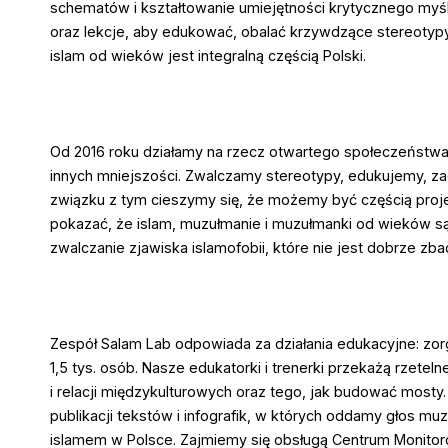
schematów i kształtowanie umiejętności krytycznego myśl
oraz lekcje, aby edukować, obalać krzywdzące stereoty
islam od wieków jest integralną częścią Polski.
Od 2016 roku działamy na rzecz otwartego społeczeństwa 
innych mniejszości. Zwalczamy stereotypy, edukujemy, z
związku z tym cieszymy się, że możemy być częścią proj
pokazać, że islam, muzułmanie i muzułmanki od wieków są i
zwalczanie zjawiska islamofobii, które nie jest dobrze zb
Zespół Salam Lab odpowiada za działania edukacyjne: zorga
1,5 tys. osób. Nasze edukatorki i trenerki przekażą rzetel
i relacji międzykulturowych oraz tego, jak budować most
publikacji tekstów i infografik, w których oddamy głos
islamem w Polsce. Zajmiemy się obsługą Centrum Monitor