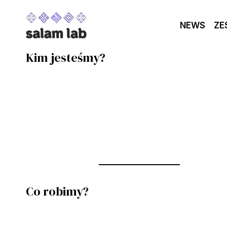
Przejdź
do
NEWS
ZE
treści
Kim jesteśmy?
Co robimy?