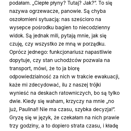
podałam. „Ciepłe płyny? Tutaj? Jak?”. To się
nazywa ogrzewacze, panowie. Są chyba
oszołomieni sytuacją: nas sześcioro na
wysepce pośrodku bagien to niecodzienny
widok. Są jednak mili, pytają mnie, jak się
czuję, czy wszystko ze mną w porządku.
Oprócz jednego: funkcjonariusz napastliwie
dopytuje, czy stan uchodźców pozwala na
transport, mówi, że to ja biorę
odpowiedzialność za nich w trakcie ewakuacji,
każe mi zdecydować, ilu z naszej trójki
wynieść na deskach ratowniczych, bo są tylko
dwie. Kiedy się waham, krzyczy na mnie „no
już, Paulina!! Nie ma czasu, szybka decyzja!”.
Gryzę się w język, że czekałam na nich prawie
trzy godziny, a to dopiero strata czasu, i kładę