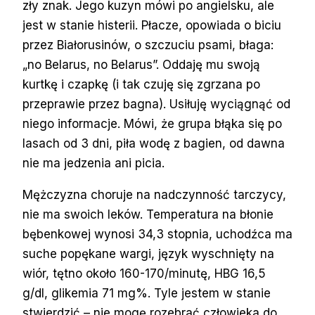
zły znak. Jego kuzyn mówi po angielsku, ale
jest w stanie histerii. Płacze, opowiada o biciu
przez Białorusinów, o szczuciu psami, błaga:
„no Belarus, no Belarus”. Oddaję mu swoją
kurtkę i czapkę (i tak czuję się zgrzana po
przeprawie przez bagna). Usiłuję wyciągnąć od
niego informacje. Mówi, że grupa błąka się po
lasach od 3 dni, piła wodę z bagien, od dawna
nie ma jedzenia ani picia.
Mężczyzna choruje na nadczynność tarczycy,
nie ma swoich leków. Temperatura na błonie
bębenkowej wynosi 34,3 stopnia, uchodźca ma
suche popękane wargi, język wyschnięty na
wiór, tętno około 160-170/minutę, HBG 16,5
g/dl, glikemia 71 mg%. Tyle jestem w stanie
stwierdzić – nie mogę rozebrać człowieka do