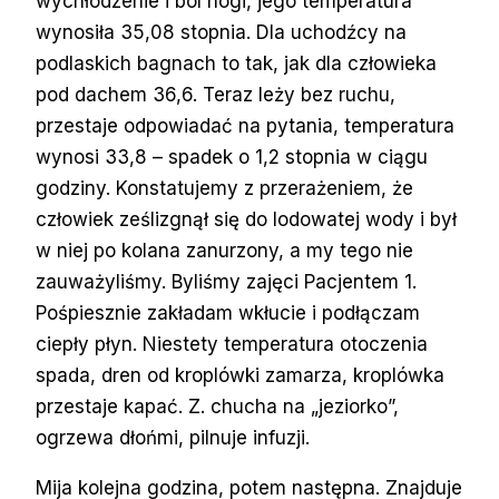
wychłodzenie i ból nogi, jego temperatura
wynosiła 35,08 stopnia. Dla uchodźcy na
podlaskich bagnach to tak, jak dla człowieka
pod dachem 36,6. Teraz leży bez ruchu,
przestaje odpowiadać na pytania, temperatura
wynosi 33,8 – spadek o 1,2 stopnia w ciągu
godziny. Konstatujemy z przerażeniem, że
człowiek ześlizgnął się do lodowatej wody i był
w niej po kolana zanurzony, a my tego nie
zauważyliśmy. Byliśmy zajęci Pacjentem 1.
Pośpiesznie zakładam wkłucie i podłączam
ciepły płyn. Niestety temperatura otoczenia
spada, dren od kroplówki zamarza, kroplówka
przestaje kapać. Z. chucha na „jeziorko”,
ogrzewa dłońmi, pilnuje infuzji.
Mija kolejna godzina, potem następna. Znajduje