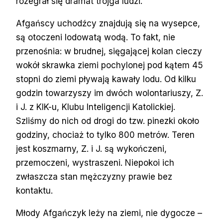
rozegrał się dramat trojga ludzi.
Afgańscy uchodźcy znajdują się na wysepce,
są otoczeni lodowatą wodą. To fakt, nie
przenośnia: w brudnej, sięgającej kolan cieczy
wokół skrawka ziemi pochylonej pod kątem 45
stopni do ziemi pływają kawały lodu. Od kilku
godzin towarzyszy im dwóch wolontariuszy, Z.
i J. z KIK-u, Klubu Inteligencji Katolickiej.
Szliśmy do nich od drogi do tzw. pinezki około
godziny, chociaż to tylko 800 metrów. Teren
jest koszmarny, Z. i J. są wykończeni,
przemoczeni, wystraszeni. Niepokoi ich
zwłaszcza stan mężczyzny prawie bez
kontaktu.
Młody Afgańczyk leży na ziemi, nie dygocze –