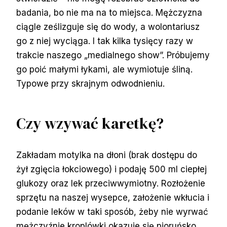
badania, bo nie ma na to miejsca. Mężczyzna
ciągle ześlizguje się do wody, a wolontariusz
go z niej wyciąga. I tak kilka tysięcy razy w
trakcie naszego „medialnego show”. Próbujemy
go poić małymi łykami, ale wymiotuje śliną.
Typowe przy skrajnym odwodnieniu.
Czy wzywać karetkę?
Zakładam motylka na dłoni (brak dostępu do
żył zgięcia łokciowego) i podaję 500 ml ciepłej
glukozy oraz lek przeciwwymiotny. Rozłożenie
sprzętu na naszej wysepce, założenie wkłucia i
podanie leków w taki sposób, żeby nie wyrwać
mężczyźnie kroplówki okazuje się pioruńsko