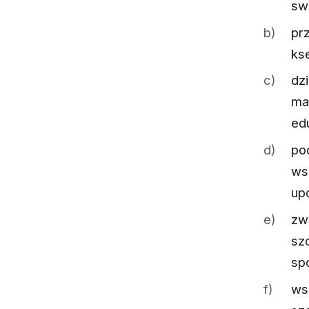
sw
prz
kse
dz
ma
ed
po
ws
up
zwi
sz
sp
ws