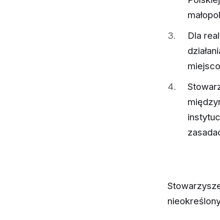
małopol
Dla rea
działan
miejsc
Stowarz
między
instytu
zasadac
Stowarzysze
nieokreślony