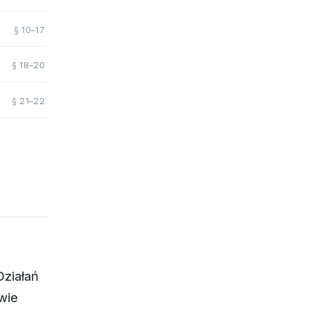
§ 10–17
§ 18–20
§ 21–22
ziałań
wie