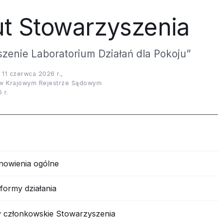
ut Stowarzyszenia
zenie Laboratorium Działań dla Pokoju”
 11 czerwca 2026 r.,
 w Krajowym Rejestrze Sądowym
 r.
nowienia ogólne
 formy działania
 członkowskie Stowarzyszenia