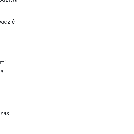
wadzić
mi
na
czas