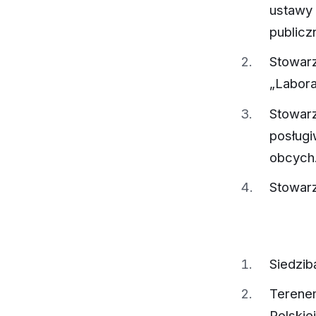
ustawy 
publicz
Stowar
„Labora
Stowarz
posługi
obcych
Stowarz
Siedzib
Terenem
Polskie