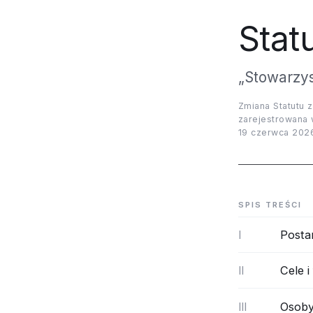
Stat
„Stowarzys
Zmiana Statutu z
zarejestrowana
19 czerwca 2026
SPIS TREŚCI
Posta
I
Cele i
II
Osoby
III