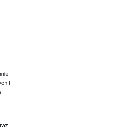
anie
ch i
a
raz