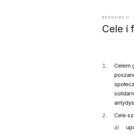
ROZDZIAŁ II
Cele i 
Celem g
poszano
społec
solidar
antydys
Cele sz
up