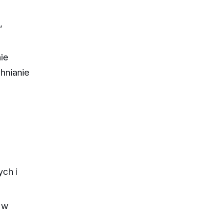
,
ie
hnianie
ych i
 w