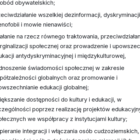
obód obywatelskich;
eciwdziałanie wszelkiej dezinformacji, dyskryminacji
nofobii i mowie nienawiści;
iałanie na rzecz równego traktowania, przeciwdziałan
rginalizacji społecznej oraz prowadzenie i upowszec
ukacji antydyskryminacyjnej i międzykulturowej,
dnoszenie świadomości społecznej w zakresie
półzależności globalnych oraz promowanie i
owszechnianie edukacji globalnej;
ększanie dostępności do kultury i edukacji, w
czególności poprzez realizację projektów edukacyjn
ołecznych we współpracy z instytucjami kultury;
pieranie integracji i włączania osób cudzoziemskich,