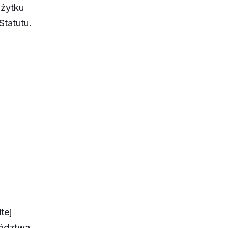
ożytku
Statutu.
tej
wództwa