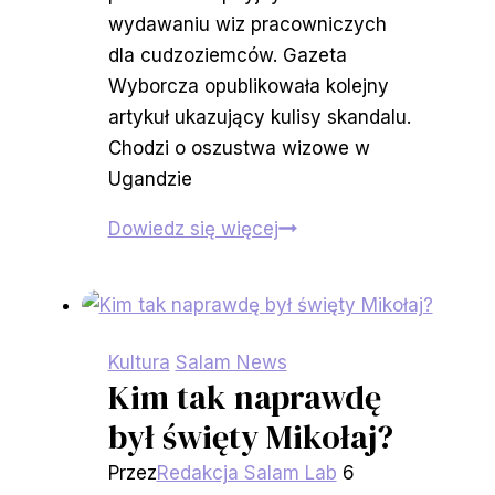
wydawaniu wiz pracowniczych
dla cudzoziemców. Gazeta
Wyborcza opublikowała kolejny
artykuł ukazujący kulisy skandalu.
Chodzi o oszustwa wizowe w
Ugandzie
Kulisy
Dowiedz się więcej
afery
wizowej.
Rząd
bogaci
Kultura
Salam News
się
Kim tak naprawdę
na
był święty Mikołaj?
odrzuconych
Przez
Redakcja Salam Lab
6
wizach