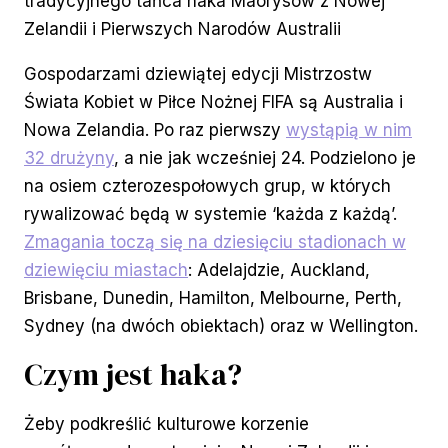
tradycyjnego tańca haka Maorysów z Nowej
Zelandii i Pierwszych Narodów Australii
Gospodarzami dziewiątej edycji Mistrzostw
Świata Kobiet w Piłce Nożnej FIFA są Australia i
Nowa Zelandia. Po raz pierwszy
wystąpią w nim
32 drużyny
, a nie jak wcześniej 24. Podzielono je
na osiem czterozespołowych grup, w których
rywalizować będą w systemie ‘każda z każdą’.
Zmagania toczą się na dziesięciu stadionach w
dziewięciu miastach
: Adelajdzie, Auckland,
Brisbane, Dunedin, Hamilton, Melbourne, Perth,
Sydney (na dwóch obiektach) oraz w Wellington.
Czym jest haka?
Żeby podkreślić kulturowe korzenie