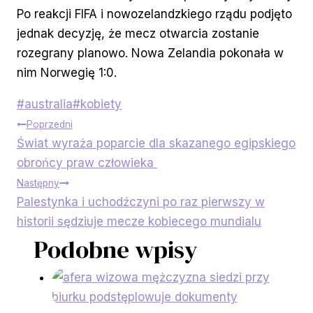
Po reakcji FIFA i nowozelandzkiego rządu podjęto
jednak decyzję, że mecz otwarcia zostanie
rozegrany planowo. Nowa Zelandia pokonała w
nim Norwegię 1:0.
Tagi
#
australia
#
kobiety
Nawigacja
wpisu:
Poprzedni
Świat wyraża poparcie dla skazanego egipskiego
wpisu
obrońcy praw człowieka
Następny
Palestynka i uchodźczyni po raz pierwszy w
historii sędziuje mecze kobiecego mundialu
Podobne wpisy