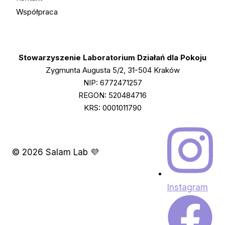
Marsz
Współpraca
do
Gazy
Stowarzyszenie Laboratorium Działań dla Pokoju
Zygmunta Augusta 5/2, 31-504 Kraków
NIP: 6772471257
REGON: 520484716
KRS: 0001011790
© 2026 Salam Lab 💜
Instagram