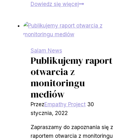
Miała
Dowiedz się więcej
pomóc
w
spisku
przeciw
aktywistce.
Salam News
Teraz
Publikujemy raport
spędzi
otwarcia z
cztery
monitoringu
lata
mediów
w
więzieniu
Przez
Empathy Project
30
stycznia, 2022
Zapraszamy do zapoznania się z
raportem otwarcia z monitoringu