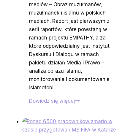
mediów – Obraz muzułmanów,
muzułmanek i islamu w polskich
mediach. Raport jest pierwszym z
serii raportów, które powstaną w
ramach projektu EMPATHY, a za
które odpowiedzialny jest Instytut
Dyskursu i Dialogu w ramach
pakietu działań Media i Prawo –
analiza obrazu islamu,
monitorowanie i dokumentowanie
islamofobii.
Publikujemy
Dowiedz się więcej
raport
otwarcia
z