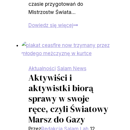
czasie przygotowań do
Mistrzostw Świata…
Ponad
Dowiedz się więcej
6500
pracowników
zmarło
w
czasie
Aktualności
Salam News
przygotowań
Aktywiści i
MŚ
aktywistki biorą
FIFA
sprawy w swoje
w
ręce, czyli Światowy
Katarze
Marsz do Gazy
Przez
Redakcja Salam Lab
12