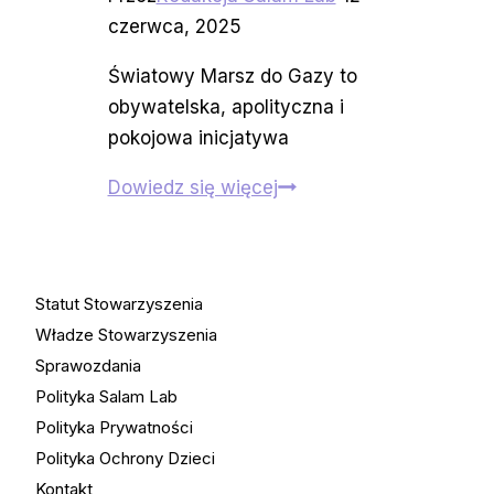
czerwca, 2025
Światowy Marsz do Gazy to
obywatelska, apolityczna i
pokojowa inicjatywa
Aktywiści
Dowiedz się więcej
i
aktywistki
biorą
Statut Stowarzyszenia
sprawy
Władze Stowarzyszenia
w
Sprawozdania
swoje
Polityka Salam Lab
ręce,
Polityka Prywatności
czyli
Polityka Ochrony Dzieci
Światowy
Kontakt