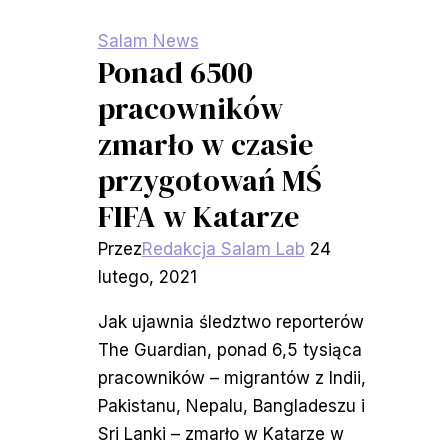
monitoringu
mediów
Salam News
Ponad 6500
pracowników
zmarło w czasie
przygotowań MŚ
FIFA w Katarze
Przez
Redakcja Salam Lab
24
lutego, 2021
Jak ujawnia śledztwo reporterów
The Guardian, ponad 6,5 tysiąca
pracowników – migrantów z Indii,
Pakistanu, Nepalu, Bangladeszu i
Sri Lanki – zmarło w Katarze w