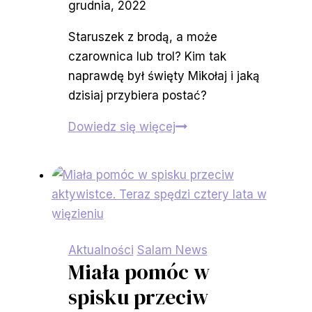
grudnia, 2022
Staruszek z brodą, a może
czarownica lub trol? Kim tak
naprawdę był święty Mikołaj i jaką
dzisiaj przybiera postać?
Kim
Dowiedz się więcej
tak
naprawdę
był
święty
Mikołaj?
Aktualności
Salam News
Miała pomóc w
spisku przeciw