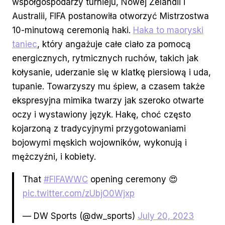
współgospodarzy turnieju, Nowej Zelandii i
Australii, FIFA postanowiła otworzyć Mistrzostwa
10-minutową ceremonią haki.
Haka to maoryski
taniec
, który angażuje całe ciało za pomocą
energicznych, rytmicznych ruchów, takich jak
kołysanie, uderzanie się w klatkę piersiową i uda,
tupanie. Towarzyszy mu śpiew, a czasem także
ekspresyjna mimika twarzy jak szeroko otwarte
oczy i wystawiony język. Hakę, choć często
kojarzoną z tradycyjnymi przygotowaniami
bojowymi męskich wojowników, wykonują i
mężczyźni, i kobiety.
That
#FIFAWWC
opening ceremony 😍
pic.twitter.com/zUbjO0Wjxp
— DW Sports (@dw_sports)
July 20, 2023