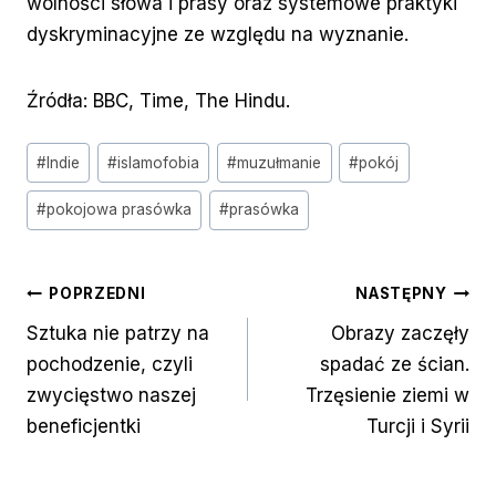
wolności słowa i prasy oraz systemowe praktyki
dyskryminacyjne ze względu na wyznanie.
Źródła: BBC, Time, The Hindu.
Tagi
#
Indie
#
islamofobia
#
muzułmanie
#
pokój
wpisu:
#
pokojowa prasówka
#
prasówka
Nawigacja
POPRZEDNI
NASTĘPNY
Sztuka nie patrzy na
Obrazy zaczęły
wpisu
pochodzenie, czyli
spadać ze ścian.
zwycięstwo naszej
Trzęsienie ziemi w
beneficjentki
Turcji i Syrii