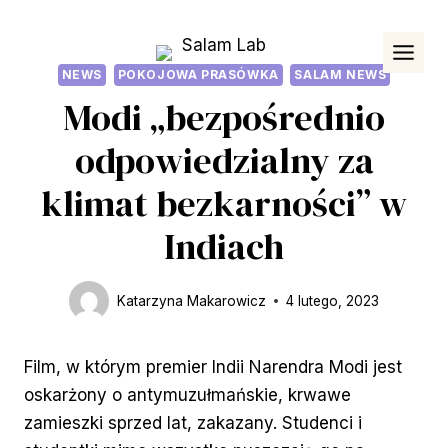
Przejdź
do
treści
NEWS
POKOJOWA PRASÓWKA
SALAM NEWS
Modi „bezpośrednio
odpowiedzialny za
klimat bezkarności” w
Indiach
Katarzyna Makarowicz
4 lutego, 2023
Film, w którym premier Indii Narendra Modi jest
oskarżony o antymuzułmańskie, krwawe
zamieszki sprzed lat, zakazany. Studenci i