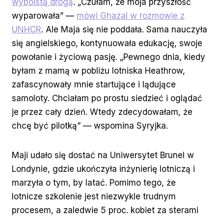
wyboistą drogą
. „Czułam, że moja przyszłość
wyparowała” —
mówi Ghazal w rozmowie z
UNHCR
. Ale Maja się nie poddała. Sama nauczyła
się angielskiego, kontynuowała edukację, swoje
powołanie i życiową pasję. „Pewnego dnia, kiedy
byłam z mamą w pobliżu lotniska Heathrow,
zafascynowały mnie startujące i lądujące
samoloty. Chciałam po prostu siedzieć i oglądać
je przez cały dzień. Wtedy zdecydowałam, że
chcę być pilotką” — wspomina Syryjka.
Maji udało się dostać na Uniwersytet Brunel w
Londynie, gdzie ukończyła inżynierię lotniczą i
marzyła o tym, by latać. Pomimo tego, że
lotnicze szkolenie jest niezwykle trudnym
procesem, a zaledwie 5 proc. kobiet za sterami