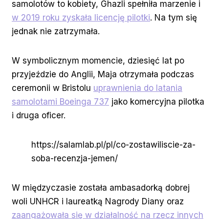
samolotów to kobiety, Ghazli spełniła marzenie i
w 2019 roku zyskała licencję pilotki
. Na tym się
jednak nie zatrzymała.
W symbolicznym momencie, dziesięć lat po
przyjeździe do Anglii, Maja otrzymała podczas
ceremonii w Bristolu
uprawnienia do latania
samolotami Boeinga 737
jako komercyjna pilotka
i druga oficer.
https://salamlab.pl/pl/co-zostawiliscie-za-
soba-recenzja-jemen/
W międzyczasie została ambasadorką dobrej
woli UNHCR i laureatką Nagrody Diany oraz
zaangażowała się w działalność na rzecz innych