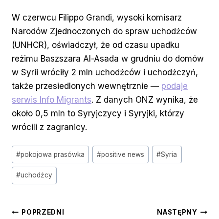
W czerwcu Filippo Grandi, wysoki komisarz
Narodów Zjednoczonych do spraw uchodźców
(UNHCR), oświadczył, że od czasu upadku
reżimu Baszszara Al-Asada w grudniu do domów
w Syrii wróciły 2 mln uchodźców i uchodźczyń,
także przesiedlonych wewnętrznie —
podaje
serwis Info Migrants
. Z danych ONZ wynika, że
około 0,5 mln to Syryjczycy i Syryjki, którzy
wrócili z zagranicy.
Tagi
#
pokojowa prasówka
#
positive news
#
Syria
wpisu:
#
uchodźcy
Nawigacja
POPRZEDNI
NASTĘPNY