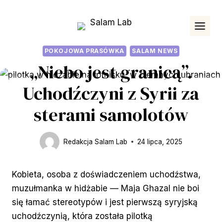
Przejdź
do
treści
POKOJOWA PRASÓWKA
SALAM NEWS
„Niebo jest granicą”.
Uchodźczyni z Syrii za
sterami samolotów
Redakcja Salam Lab
24 lipca, 2025
Kobieta, osoba z doświadczeniem uchodźstwa,
muzułmanka w hidżabie — Maja Ghazal nie boi
się łamać stereotypów i jest pierwszą syryjską
uchodźczynią, która została pilotką