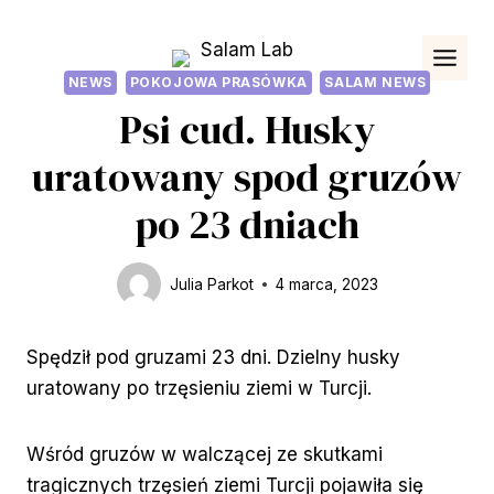
Przejdź
do
treści
NEWS
POKOJOWA PRASÓWKA
SALAM NEWS
Psi cud. Husky
uratowany spod gruzów
po 23 dniach
Julia Parkot
4 marca, 2023
Spędził pod gruzami 23 dni. Dzielny husky
uratowany po trzęsieniu ziemi w Turcji.
Wśród gruzów w walczącej ze skutkami
tragicznych trzęsień ziemi Turcji pojawiła się