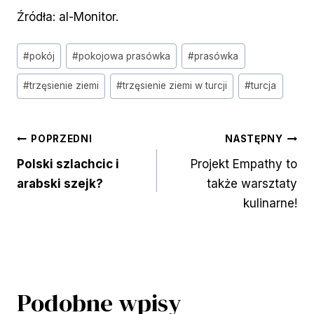
Źródła: al-Monitor.
Tagi
#
pokój
#
pokojowa prasówka
#
prasówka
wpisu:
#
trzęsienie ziemi
#
trzęsienie ziemi w turcji
#
turcja
Nawigacja
POPRZEDNI
NASTĘPNY
Polski szlachcic i
Projekt Empathy to
wpisu
arabski szejk?
także warsztaty
kulinarne!
Podobne wpisy