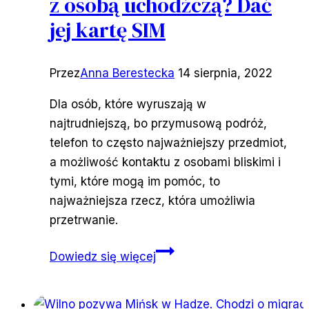
z osobą uchodźczą? Dać
jej kartę SIM
Przez
Anna Berestecka
14 sierpnia, 2022
Dla osób, które wyruszają w
najtrudniejszą, bo przymusową podróż,
telefon to często najważniejszy przedmiot,
a możliwość kontaktu z osobami bliskimi i
tymi, które mogą im pomóc, to
najważniejsza rzecz, która umożliwia
przetrwanie.
Jak
Dowiedz się więcej
wyrazić
solidarność
z