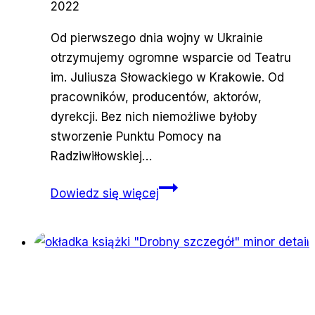
2022
Od pierwszego dnia wojny w Ukrainie
otrzymujemy ogromne wsparcie od Teatru
im. Juliusza Słowackiego w Krakowie. Od
pracowników, producentów, aktorów,
dyrekcji. Bez nich niemożliwe byłoby
stworzenie Punktu Pomocy na
Radziwiłłowskiej…
Jesteś
Dowiedz się więcej
artyst(k)ą
z
Ukrainy?
Oferujemy
pomoc!
PL/UA