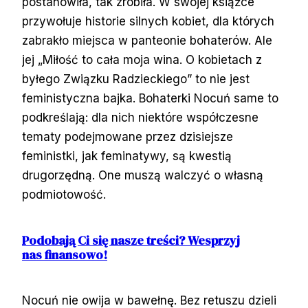
postanowiła, tak zrobiła. W swojej książce
przywołuje historie silnych kobiet, dla których
zabrakło miejsca w panteonie bohaterów. Ale
jej „Miłość to cała moja wina. O kobietach z
byłego Związku Radzieckiego” to nie jest
feministyczna bajka. Bohaterki Nocuń same to
podkreślają: dla nich niektóre współczesne
tematy podejmowane przez dzisiejsze
feministki, jak feminatywy, są kwestią
drugorzędną. One muszą walczyć o własną
podmiotowość.
Podobają Ci się nasze treści? Wesprzyj
nas finansowo!
Nocuń nie owija w bawełnę. Bez retuszu dzieli