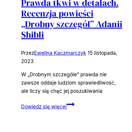
Prawda tkwi w detalach.
Recenzja powieści
„Drobny szczegół” Adanii
Shibli
Przez
Ewelina Kaczmarczyk
15 listopada,
2023
W „Drobnym szczególe” prawda nie
zawsze oddaje ludziom sprawiedliwość,
ale liczy się chęć jej poszukiwania
Prawda
Dowiedz się więcej
tkwi
w
detalach.