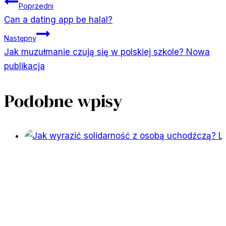
Nawigacja
Poprzedni
Can a dating app be halal?
wpisu
Następny
Jak muzułmanie czują się w polskiej szkole? Nowa
publikacja
Podobne wpisy