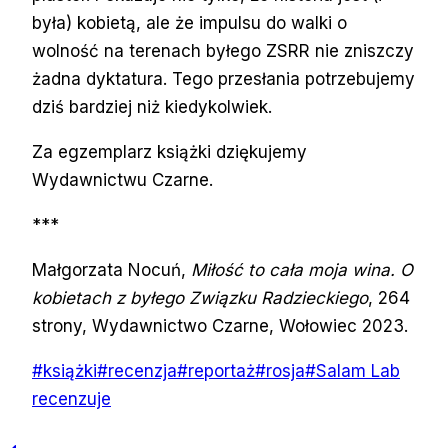
była) kobietą, ale że impulsu do walki o
wolność na terenach byłego ZSRR nie zniszczy
żadna dyktatura. Tego przesłania potrzebujemy
dziś bardziej niż kiedykolwiek.
Za egzemplarz książki dziękujemy
Wydawnictwu Czarne.
***
Małgorzata Nocuń,
Miłość to cała moja wina. O
kobietach z byłego Związku Radzieckiego
, 264
strony, Wydawnictwo Czarne, Wołowiec 2023.
Tagi
#
książki
#
recenzja
#
reportaż
#
rosja
#
Salam Lab
wpisu:
recenzuje