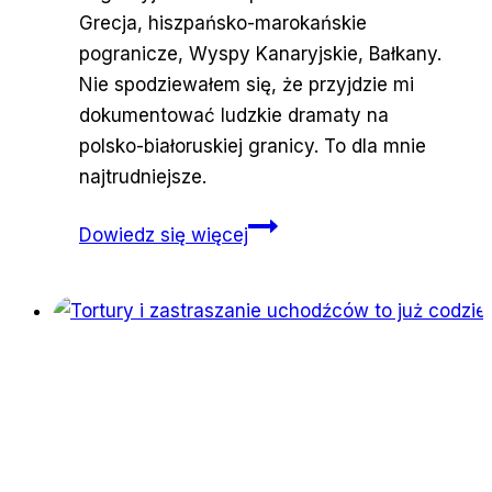
Grecja, hiszpańsko-marokańskie
pogranicze, Wyspy Kanaryjskie, Bałkany.
Nie spodziewałem się, że przyjdzie mi
dokumentować ludzkie dramaty na
polsko-białoruskiej granicy. To dla mnie
najtrudniejsze.
Podlasie.
Dowiedz się więcej
„Kiedyś
je
kochałem,
teraz
nie
mogę
znieść”