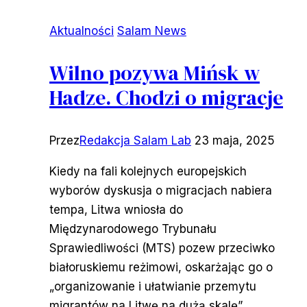
Aktualności
Salam News
Wilno pozywa Mińsk w
Hadze. Chodzi o migracje
Przez
Redakcja Salam Lab
23 maja, 2025
Kiedy na fali kolejnych europejskich
wyborów dyskusja o migracjach nabiera
tempa, Litwa wniosła do
Międzynarodowego Trybunału
Sprawiedliwości (MTS) pozew przeciwko
białoruskiemu reżimowi, oskarżając go o
„organizowanie i ułatwianie przemytu
migrantów na Litwę na dużą skalę”