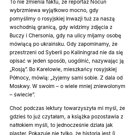
To nie zmienia faktu, że reportaż Nocuń
wybrzmiewa wyjątkowo mocno, gdy
pomyślimy o rosyjskiej inwazji tuż za naszą
wschodnią granicą, gdy widzimy zdjęcia z
Buczy i Chersonia, gdy na ulicy mijamy osobę
mówiącą po ukraińsku. Gdy zapominamy, że
przestrzeni od Syberii po Kaliningrad nie da się
opisać w jeden sposób, uogólnić, nazywając ją
„Rosją”. Bo Karelowie, mieszkańcy rosyjskiej
Północy, mówią: „żyjemy sami sobie. Z dala od
Moskwy. W swoim – o wiele mniej zniewolonym
– świecie”.
Choć podczas lektury towarzyszyła mi myśl, że
gdzieś to już czytałam, a książka pozostawia z
natłokiem myśli, to jednocześnie działa jak
plaster. Pokazuje nie tylko, że historia jest (i