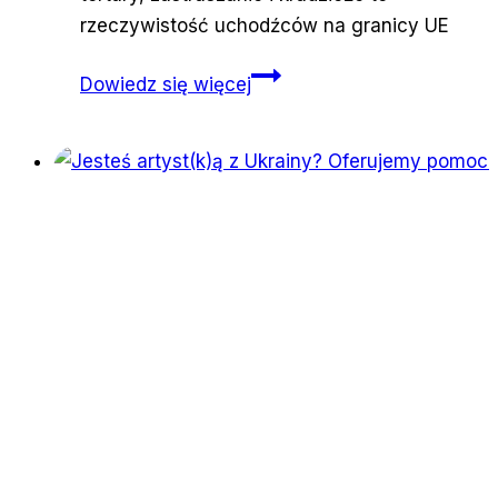
rzeczywistość uchodźców na granicy UE
Tortury
Dowiedz się więcej
i
zastraszanie
uchodźców
to
już
codzienność
na
granicach
UE