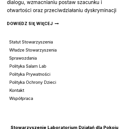
dialogu, wzmacnianiu postaw szacunku i
otwartości oraz przeciwdziałaniu dyskryminacji
PODARUJ
DOWIEDZ SIĘ WIĘCEJ
1,5%
DLA
Statut Stowarzyszenia
SALAM
LAB
Władze Stowarzyszenia
–
Sprawozdania
RAZEM
Polityka Salam Lab
STWÓRZMY
Polityka Prywatności
ŚWIAT
Polityka Ochrony Dzieci
WOLNY
OD
Kontakt
NIENAWIŚCI
Współpraca
Stowarzyszenie Laboratorium Działań dla Pokoju