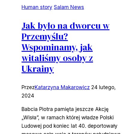
Human story
Salam News
Jak było na dworcu w
Przemyślu?
Wspominamy, jak
witaliśmy osoby z
Ukrainy
Przez
Katarzyna Makarowicz
24 lutego,
2024
Babcia Piotra pamięta jeszcze Akcję
„Wisła”, w ramach której władze Polski
Ludowej pod koniec lat 40. deportowały