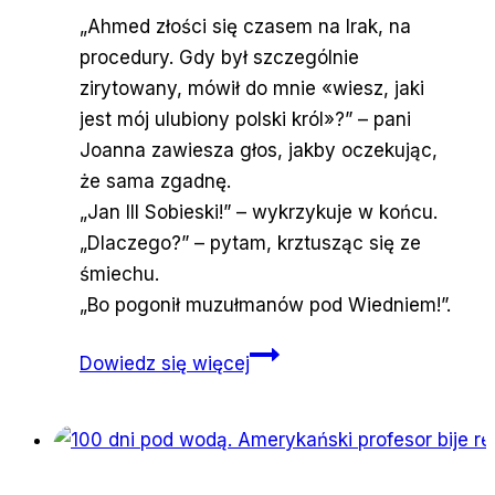
„Ahmed złości się czasem na Irak, na
procedury. Gdy był szczególnie
zirytowany, mówił do mnie «wiesz, jaki
jest mój ulubiony polski król»?” – pani
Joanna zawiesza głos, jakby oczekując,
że sama zgadnę.
„Jan III Sobieski!” – wykrzykuje w końcu.
„Dlaczego?” – pytam, krztusząc się ze
śmiechu.
„Bo pogonił muzułmanów pod Wiedniem!”.
„Trzeba
Dowiedz się więcej
ugościć,
i już”.
Opowieść
wigilijna