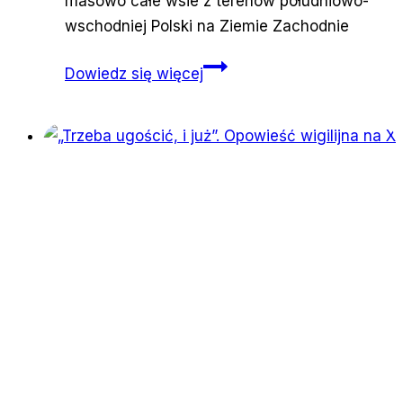
masowo całe wsie z terenów południowo-
wschodniej Polski na Ziemie Zachodnie
Jak
Dowiedz się więcej
było
na
dworcu
w
Przemyślu?
Wspominamy,
jak
witaliśmy
osoby
z
Ukrainy