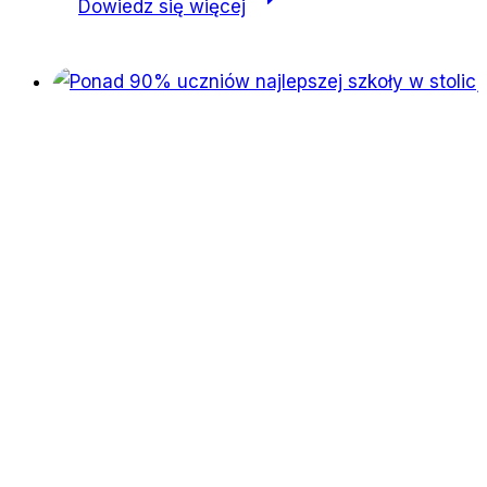
Dowiedz się więcej
tkwi
w
detalach.
Recenzja
powieści
„Drobny
szczegół”
Adanii
Shibli