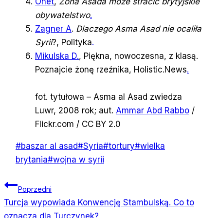
Onet
,
Żona Asada może stracić brytyjskie
obywatelstwo
.
Zagner A
.
Dlaczego Asma Asad nie ocaliła
Syrii
?, Polityka
.
Mikulska D.
, Piękna, nowoczesna, z klasą.
Poznajcie żonę rzeźnika, Holistic.News
.
fot. tytułowa – Asma al Asad zwiedza
Luwr, 2008 rok; aut.
Ammar Abd Rabbo
/
Flickr.com / CC BY 2.0
Tagi
#
baszar al asad
#
Syria
#
tortury
#
wielka
wpisu:
brytania
#
wojna w syrii
Nawigacja
Poprzedni
Turcja wypowiada Konwencję Stambulską. Co to
wpisu
oznacza dla Turczynek?