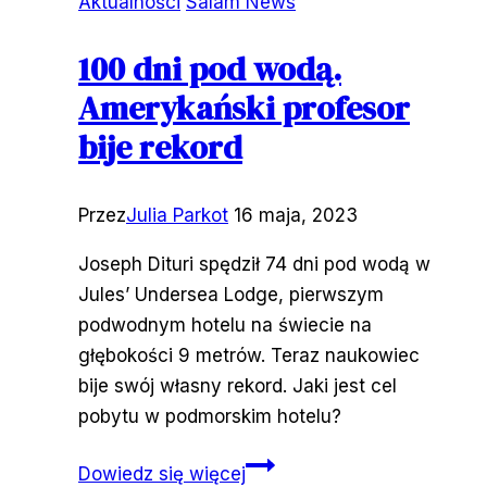
Aktualności
Salam News
100 dni pod wodą.
Amerykański profesor
bije rekord
Przez
Julia Parkot
16 maja, 2023
Joseph Dituri spędził 74 dni pod wodą w
Jules’ Undersea Lodge, pierwszym
podwodnym hotelu na świecie na
głębokości 9 metrów. Teraz naukowiec
bije swój własny rekord. Jaki jest cel
pobytu w podmorskim hotelu?
100
Dowiedz się więcej