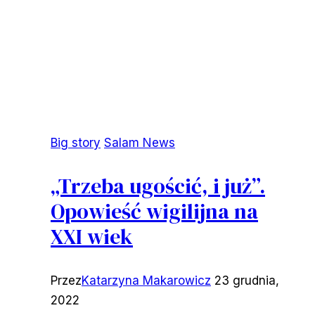
Big story
Salam News
„Trzeba ugościć, i już”.
Opowieść wigilijna na
XXI wiek
Przez
Katarzyna Makarowicz
23 grudnia,
2022