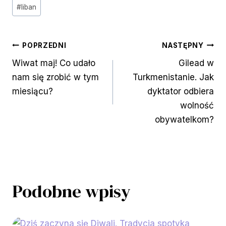
Tagi
#
liban
wpisu:
Nawigacja
POPRZEDNI
NASTĘPNY
Wiwat maj! Co udało
Gilead w
wpisu
nam się zrobić w tym
Turkmenistanie. Jak
miesiącu?
dyktator odbiera
wolność
obywatelkom?
Podobne wpisy