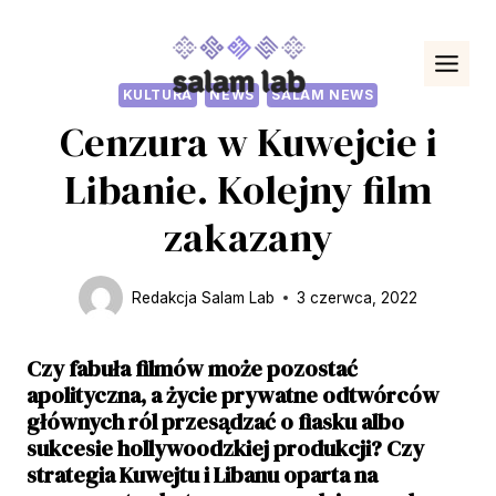
Przejdź
do
treści
KULTURA
NEWS
SALAM NEWS
Cenzura w Kuwejcie i
Libanie. Kolejny film
zakazany
Redakcja Salam Lab
3 czerwca, 2022
Czy fabuła filmów może pozostać
apolityczna, a życie prywatne odtwórców
głównych ról przesądzać o fiasku albo
sukcesie hollywoodzkiej produkcji? Czy
strategia Kuwejtu i Libanu oparta na