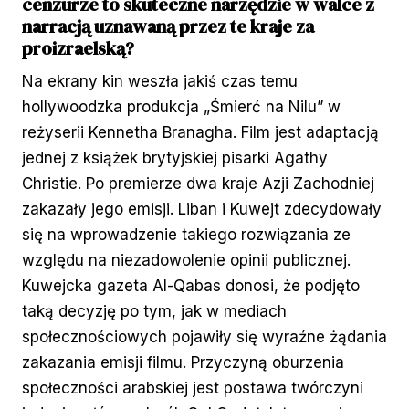
cenzurze to skuteczne narzędzie w walce z
narracją uznawaną przez te kraje za
proizraelską?
Na ekrany kin weszła jakiś czas temu
hollywoodzka produkcja „Śmierć na Nilu” w
reżyserii Kennetha Branagha. Film jest adaptacją
jednej z książek brytyjskiej pisarki Agathy
Christie. Po premierze dwa kraje Azji Zachodniej
zakazały jego emisji. Liban i Kuwejt zdecydowały
się na wprowadzenie takiego rozwiązania ze
względu na niezadowolenie opinii publicznej.
Kuwejcka gazeta Al-Qabas donosi, że podjęto
taką decyzję po tym, jak w mediach
społecznościowych pojawiły się wyraźne żądania
zakazania emisji filmu. Przyczyną oburzenia
społeczności arabskiej jest postawa twórczyni