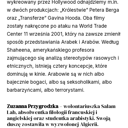
wykreowany przez Hollywood odnajdziemy m.in.
w dwóch produkcjach: „Królestwie” Petera Berga
oraz „Transferze” Gavina Hooda. Oba filmy
zostały nakręcone po ataku na World Trade
Center 11 września 2001, który na zawsze zmienił
sposób przedstawiania Arabek i Arabów. Według
Shaheena, amerykańskiego profesora
zajmującego się analizą stereotypów rasowych i
etnicznych, istnieją cztery koncepcje, które
dominują w kinie. Arabowie są w nich albo
bajecznie bogaci, albo są seksoholikami, albo
barbarzyńcami, albo terrorystami.
Zuzanna Przygrodzka
– wolontariuszka Salam
Lab, absolwentka filologii francuskiej i
angielskiej oraz studentka arabistyki. Swoją
duszę zostawiła w wyzwolonej Algierii.