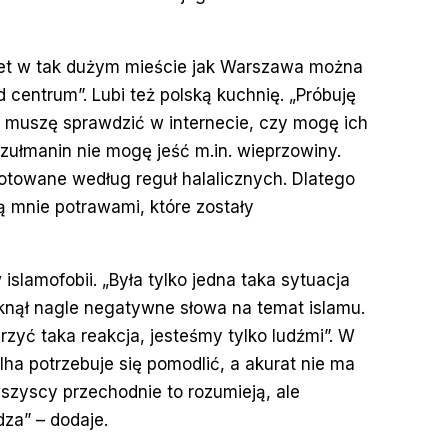
Nawet w tak dużym mieście jak Warszawa można
d centrum”. Lubi też polską kuchnię. „Próbuję
cji muszę sprawdzić w internecie, czy mogę ich
uzułmanin nie mogę jeść m.in. wieprzowiny.
gotowane według reguł halalicznych. Dlatego
ą mnie potrawami, które zostały
slamofobii. „Była tylko jedna taka sytuacja
knął nagle negatywne słowa na temat islamu.
rzyć taka reakcja, jesteśmy tylko ludźmi”. W
ha potrzebuje się pomodlić, a akurat nie ma
wszyscy przechodnie to rozumieją, ale
dza” – dodaje.