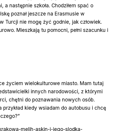
, a następnie szkoła. Chodziłem spać o
olskę poznał jeszcze na Erasmusie w
Turcji nie mogę żyć godnie, jak człowiek.
urowo. Mieszkają tu pomocni, pełni szacunku i
ce życiem wielokulturowe miasto. Mam tutaj
zedstawicielki innych narodowości, z którymi
arci, chętni do poznawania nowych osób.
Na przykład kiedy wsiadam do autobusu i chcę
aczego?”
-krakowa-melih-askin-i-jego-slodka-