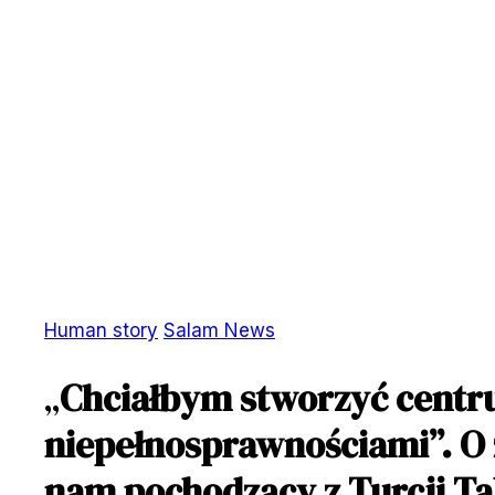
Human story
Salam News
„
Chciałbym stworzyć centru
niepełnosprawnościami”. O 
nam pochodzący z Turcji Ta