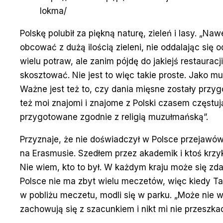
lokma/
Polskę polubił za piękną naturę, zieleń i lasy. „
obcować z dużą ilością zieleni, nie oddalając się o
wielu potraw, ale zanim pójdę do jakiejś restaura
skosztować. Nie jest to więc takie proste. Jako m
Ważne jest też to, czy dania mięsne zostały przy
też moi znajomi i znajome z Polski czasem częstuj
przygotowane zgodnie z religią muzułmańską”.
Przyznaje, że nie doświadczył w Polsce przejawów i
na Erasmusie. Szedłem przez akademik i ktoś krzy
Nie wiem, kto to był. W każdym kraju może się zda
Polsce nie ma zbyt wielu meczetów, więc kiedy Tal
w pobliżu meczetu, modli się w parku. „Może nie 
zachowują się z szacunkiem i nikt mi nie przeszka