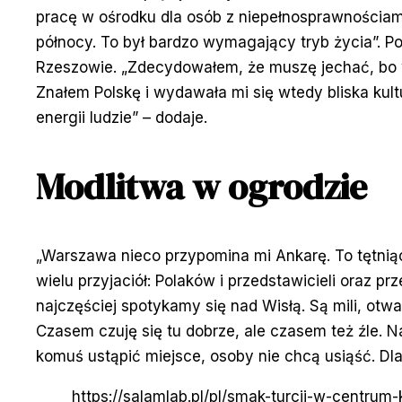
pracę w ośrodku dla osób z niepełnosprawnościami
północy. To był bardzo wymagający tryb życia”. P
Rzeszowie. „Zdecydowałem, że muszę jechać, bo w 
Znałem Polskę i wydawała mi się wtedy bliska kult
energii ludzie” – dodaje.
Modlitwa w ogrodzie
„Warszawa nieco przypomina mi Ankarę. To tętnią
wielu przyjaciół: Polaków i przedstawicieli oraz pr
najczęściej spotykamy się nad Wisłą. Są mili, otw
Czasem czuję się tu dobrze, ale czasem też źle. 
komuś ustąpić miejsce, osoby nie chcą usiąść. Dl
https://salamlab.pl/pl/smak-turcji-w-centrum