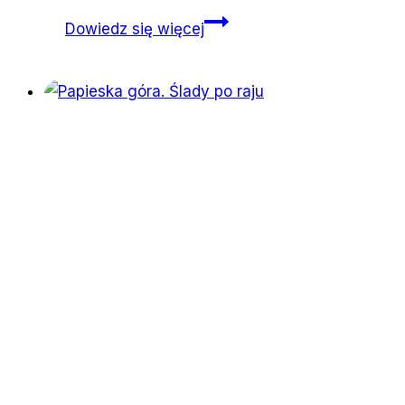
Zwalcz
Dowiedz się więcej
jesienną
chandrę
z
Salam
Lab