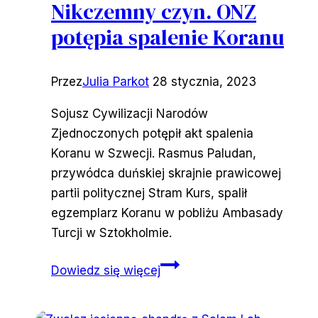
Nikczemny czyn. ONZ
potępia spalenie Koranu
Przez
Julia Parkot
28 stycznia, 2023
Sojusz Cywilizacji Narodów
Zjednoczonych potępił akt spalenia
Koranu w Szwecji. Rasmus Paludan,
przywódca duńskiej skrajnie prawicowej
partii politycznej Stram Kurs, spalił
egzemplarz Koranu w pobliżu Ambasady
Turcji w Sztokholmie.
Nikczemny
Dowiedz się więcej
czyn.
ONZ