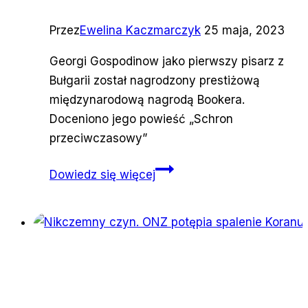
Przez
Ewelina Kaczmarczyk
25 maja, 2023
Georgi Gospodinow jako pierwszy pisarz z
Bułgarii został nagrodzony prestiżową
międzynarodową nagrodą Bookera.
Doceniono jego powieść „Schron
przeciwczasowy”
Pierwszy
Dowiedz się więcej
międzynarodowy
Booker
dla
bułgarskiego
pisarza