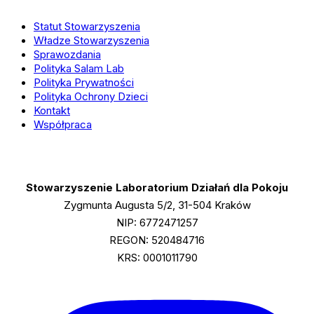
Armenian
Statut Stowarzyszenia
tragedy
Władze Stowarzyszenia
Agatha
Sprawozdania
Polityka Salam Lab
Christie
Polityka Prywatności
overlooked
Polityka Ochrony Dzieci
Kontakt
Współpraca
Stowarzyszenie Laboratorium Działań dla Pokoju
Zygmunta Augusta 5/2, 31-504 Kraków
NIP: 6772471257
REGON: 520484716
KRS: 0001011790