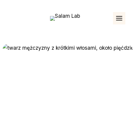
Przejdź
do
treści