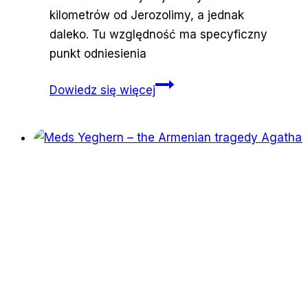
kilometrów od Jerozolimy, a jednak
daleko. Tu względność ma specyficzny
punkt odniesienia
Papieska
Dowiedz się więcej
góra.
Ślady
po
raju