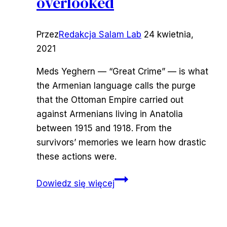
overlooked
Przez
Redakcja Salam Lab
24 kwietnia,
2021
Meds Yeghern — “Great Crime” — is what
the Armenian language calls the purge
that the Ottoman Empire carried out
against Armenians living in Anatolia
between 1915 and 1918. From the
survivors’ memories we learn how drastic
these actions were.
Meds
Dowiedz się więcej
Yeghern
–
the