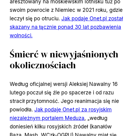
aresztowany na moskiewskim lotnisku tuż po
swoim powrocie z Niemiec w 2021 roku, gdzie
leczył się po otruciu.
Jak podaje Onet.pl został
skazany na łącznie ponad 30 lat pozbawienia
wolności.
Śmierć w niewyjaśnionych
okolicznościach
Według oficjalnej wersji Aleksiej Nawalny 16
lutego poczuł się źle po spacerze i od razu
stracił przytomność. Jego reanimacja się nie
powiodła.
Jak podaje Onet.pl za rosyjskim
niezależnym portalem Meduza
, „według
doniesień kilku rosyjskich źródeł (kanałów
Baza, Mash, WCzk-OGPU) Nawalny miał się