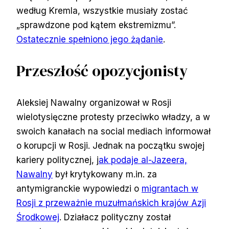
według Kremla, wszystkie musiały zostać
„sprawdzone pod kątem ekstremizmu”.
Ostatecznie spełniono jego żądanie
.
Przeszłość opozycjonisty
Aleksiej Nawalny organizował w Rosji
wielotysięczne protesty przeciwko władzy, a w
swoich kanałach na social mediach informował
o korupcji w Rosji. Jednak na początku swojej
kariery politycznej, j
ak podaje al-Jazeera,
Nawalny
był krytykowany m.in. za
antymigranckie wypowiedzi o
migrantach w
Rosji z przeważnie muzułmańskich krajów Azji
Środkowej
. Działacz polityczny został