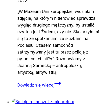
2023
„W Muzeum Unii Europejskiej widziałam
zdjęcie, na którym hitlerowiec sprawdza
wygląd drugiego mężczyzny, by ustalić,
czy ten jest Żydem, czy nie. Skojarzyło mi
się to ze spotkaniami ze służbami na
Podlasiu. Czasem samochód
zatrzymywany jest tu przez policję z
pytaniem: »biali?«”. Rozmawiamy z
Joanną Sarnecką – antropolożką,
artystką, aktywistką
W
Dowiedz się więcej
lesie
trzęsące
się