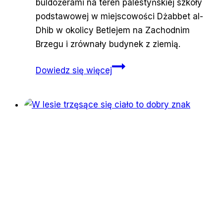
buldożerami na teren palestyńskiej szkoły
podstawowej w miejscowości Dżabbet al-
Dhib w okolicy Betlejem na Zachodnim
Brzegu i zrównały budynek z ziemią.
Siły
Dowiedz się więcej
Izraela
zrównały
z
ziemią
palestyńską
podstawówkę