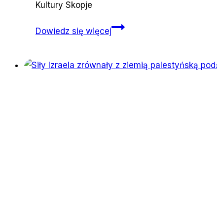
Kultury Skopje
Zaproszenie
Dowiedz się więcej
na
webinar
z dr Kosta
Milkov
–
Kto
jest
moim
sąsiadem?