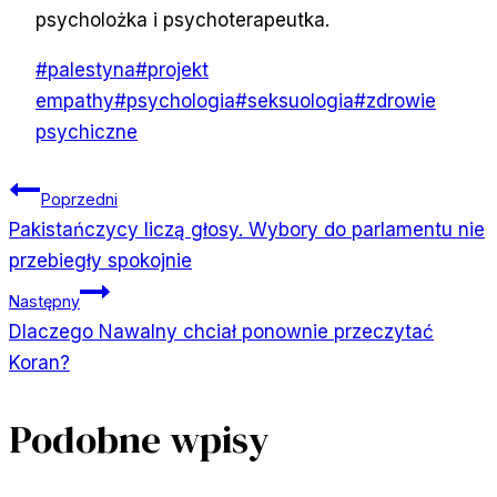
psycholożka i psychoterapeutka.
Tagi
#
palestyna
#
projekt
wpisu:
empathy
#
psychologia
#
seksuologia
#
zdrowie
psychiczne
Nawigacja
Poprzedni
Pakistańczycy liczą głosy. Wybory do parlamentu nie
wpisu
przebiegły spokojnie
Następny
Dlaczego Nawalny chciał ponownie przeczytać
Koran?
Podobne wpisy