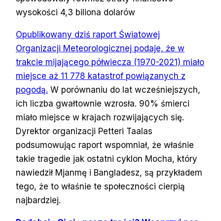
wysokości 4,3 biliona dolarów
Opublikowany dziś raport Światowej
Organizacji Meteorologicznej podaje, że w
trakcie mijającego półwiecza (1970-2021) miało
miejsce aż 11 778 katastrof powiązanych z
pogodą.
W porównaniu do lat wcześniejszych,
ich liczba gwałtownie wzrosła. 90% śmierci
miało miejsce w krajach rozwijających się.
Dyrektor organizacji Petteri Taalas
podsumowując raport wspomniał, że właśnie
takie tragedie jak ostatni cyklon Mocha, który
nawiedził Mjanmę i Bangladesz, są przykładem
tego, że to właśnie te społeczności cierpią
najbardziej.