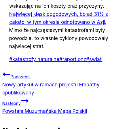
wskazując na ich koszty oraz przyczyny.
Najwięcej klęsk pogodowych, bo aż 31% z
całości w tym okresie odnotowano w Azji.
Mimo że najczęstszymi katastrofami były
powodzie, to właśnie cyklony powodowały
najwięcej strat.
Tagi
#
katastrofy naturalne
#
raport onz
#
świat
wpisu:
Nawigacja
Poprzedni
Nowy artykuł w ramach projektu Empathy
wpisu
opublikowany
Następny
Powstała Muzułmańska Mapa Polski!