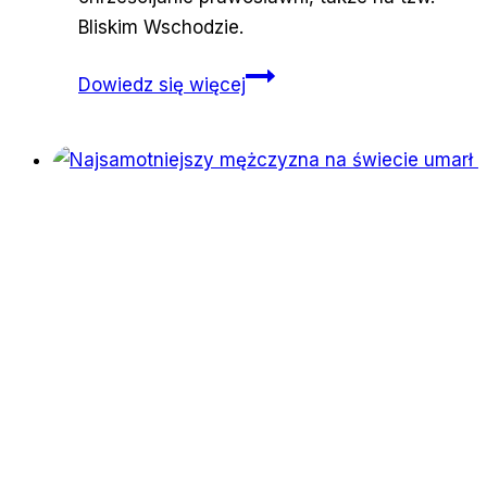
Bliskim Wschodzie.
Wielkanoc
Dowiedz się więcej
dopiero
za
tydzień