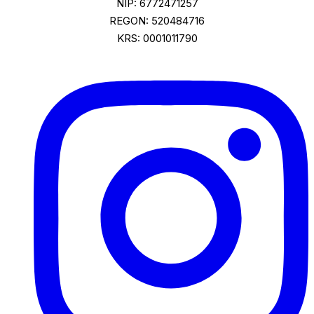
NIP: 6772471257
REGON: 520484716
KRS: 0001011790