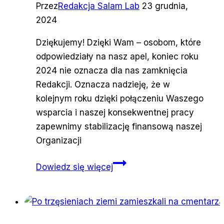
Przez
Redakcja Salam Lab
23 grudnia,
2024
Dziękujemy! Dzięki Wam – osobom, które
odpowiedziały na nasz apel, koniec roku
2024 nie oznacza dla nas zamknięcia
Redakcji. Oznacza nadzieję, że w
kolejnym roku dzięki połączeniu Waszego
wsparcia i naszej konsekwentnej pracy
zapewnimy stabilizację finansową naszej
Organizacji
To
Dowiedz się więcej
wy
uratowaliście
redakcję
przed