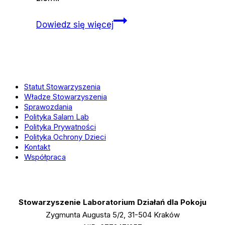
Po
Dowiedz się więcej
trzęsieniach
ziemi
zamieszkali
na
Statut Stowarzyszenia
cmentarzu
Władze Stowarzyszenia
Sprawozdania
Polityka Salam Lab
Polityka Prywatności
Polityka Ochrony Dzieci
Kontakt
Współpraca
Stowarzyszenie Laboratorium Działań dla Pokoju
Zygmunta Augusta 5/2, 31-504 Kraków