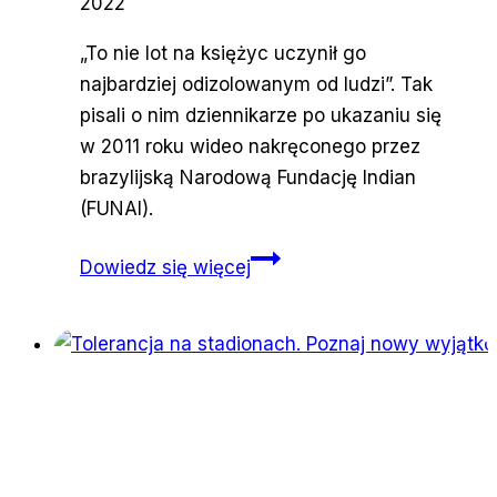
2022
„To nie lot na księżyc uczynił go
najbardziej odizolowanym od ludzi”. Tak
pisali o nim dziennikarze po ukazaniu się
w 2011 roku wideo nakręconego przez
brazylijską Narodową Fundację Indian
(FUNAI).
Najsamotniejszy
Dowiedz się więcej
mężczyzna
na
świecie
umarł
w
swoim
hamaku