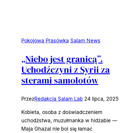
Pokojowa Prasówka
Salam News
„Niebo jest granicą”.
Uchodźczyni z Syrii za
sterami samolotów
Przez
Redakcja Salam Lab
24 lipca, 2025
Kobieta, osoba z doświadczeniem
uchodźstwa, muzułmanka w hidżabie —
Maja Ghazal nie boi się łamać