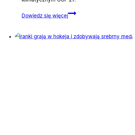
COP
Dowiedz się więcej
27:
demokracja
mierzona
w
metrach