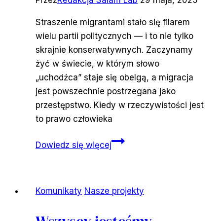
Straszenie migrantami stało się filarem
wielu partii politycznych — i to nie tylko
skrajnie konserwatywnych. Zaczynamy
żyć w świecie, w którym słowo
„uchodźca” staje się obelgą, a migracja
jest powszechnie postrzegana jako
przestępstwo. Kiedy w rzeczywistości jest
to prawo człowieka
Głos
Dowiedz się więcej
strachu,
czyli
jak
Komunikaty
Nasze projekty
migracje
stały