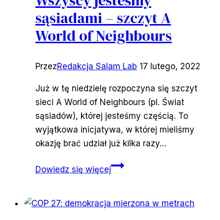
Wszyscy jesteśmy
się
sąsiadami – szczyt A
tematem
kampanii
World of Neighbours
wyborczej
i
Przez
Redakcja Salam Lab
17 lutego, 2022
dlaczego
Już w tę niedzielę rozpoczyna się szczyt
sieci A World of Neighbours (pl. Świat
sąsiadów), której jesteśmy częścią. To
wyjątkowa inicjatywa, w której mieliśmy
okazję brać udział już kilka razy…
Wszyscy
Dowiedz się więcej
jesteśmy
sąsiadami
–
szczyt