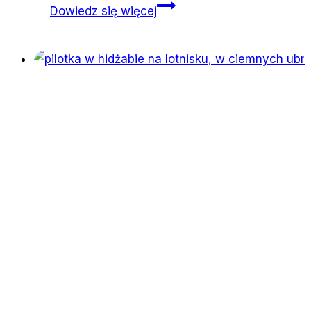
Czy
Dowiedz się więcej
kolonializm
naprawdę
się
skończył?