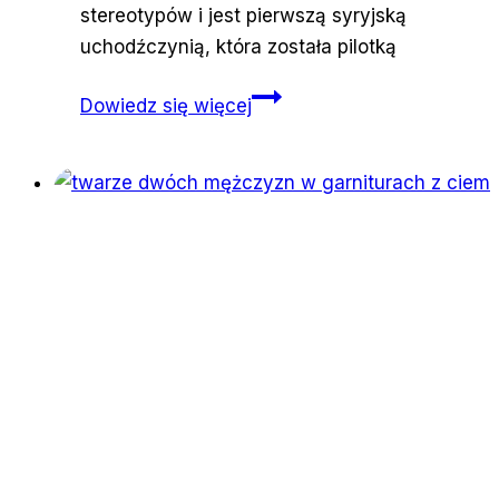
stereotypów i jest pierwszą syryjską
uchodźczynią, która została pilotką
„Niebo
Dowiedz się więcej
jest
granicą”.
Uchodźczyni
z
Syrii
za
sterami
samolotów