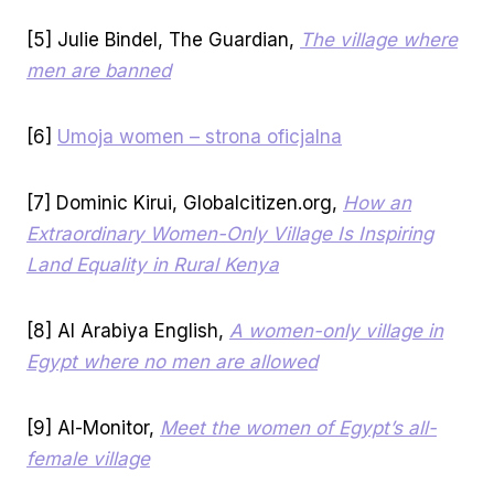
[5] Julie Bindel, The Guardian,
The village where
men are banned
[6]
Umoja women – strona oficjalna
[7] Dominic Kirui, Globalcitizen.org,
How an
Extraordinary Women-Only Village Is Inspiring
Land Equality in Rural Kenya
[8] Al Arabiya English,
A women-only village in
Egypt where no men are allowed
[9] Al-Monitor,
Meet the women of Egypt’s all-
female village