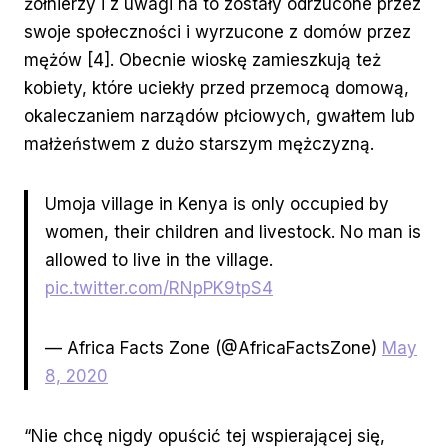
żołnierzy i z uwagi na to zostały odrzucone przez
swoje społeczności i wyrzucone z domów przez
mężów [4]. Obecnie wioskę zamieszkują też
kobiety, które uciekły przed przemocą domową,
okaleczaniem narządów płciowych, gwałtem lub
małżeństwem z dużo starszym mężczyzną.
Umoja village in Kenya is only occupied by
women, their children and livestock. No man is
allowed to live in the village.
pic.twitter.com/RNpPK9tpS4
— Africa Facts Zone (@AfricaFactsZone)
May
8, 2020
“Nie chcę nigdy opuścić tej wspierającej się,