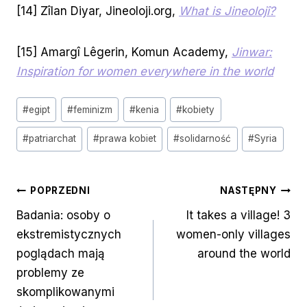
[14] Zîlan Diyar, Jineoloji.org,
What is Jineolojî?
[15] Amargî Lêgerin, Komun Academy,
Jinwar:
Inspiration for women everywhere in the world
Tagi
#
egipt
#
feminizm
#
kenia
#
kobiety
wpisu:
#
patriarchat
#
prawa kobiet
#
solidarność
#
Syria
Nawigacja
POPRZEDNI
NASTĘPNY
Badania: osoby o
It takes a village! 3
wpisu
ekstremistycznych
women-only villages
poglądach mają
around the world
problemy ze
skomplikowanymi