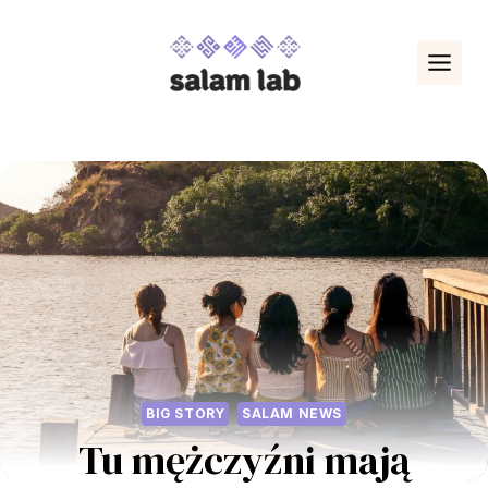
Przejdź
do
treści
BIG STORY
SALAM NEWS
Tu mężczyźni mają