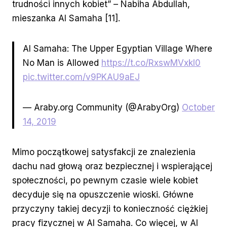
trudności innych kobiet” – Nabiha Abdullah,
mieszanka Al Samaha [11].
Al Samaha: The Upper Egyptian Village Where
No Man is Allowed
https://t.co/RxswMVxkI0
pic.twitter.com/v9PKAU9aEJ
— Araby.org Community (@ArabyOrg)
October
14, 2019
Mimo początkowej satysfakcji ze znalezienia
dachu nad głową oraz bezpiecznej i wspierającej
społeczności, po pewnym czasie wiele kobiet
decyduje się na opuszczenie wioski. Główne
przyczyny takiej decyzji to konieczność ciężkiej
pracy fizycznej w Al Samaha. Co więcej, w Al