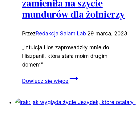
zamieniła na szycie
mundurów dla żołnierzy
Przez
Redakcja Salam Lab
29 marca, 2023
„Intuicja i los zaprowadziły mnie do
Hiszpanii, która stała moim drugim
domem”
Gdy
Dowiedz się więcej
wybuchła
wojna,
pracę
w
fabryce
ubrań