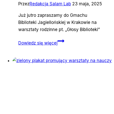
Przez
Redakcja Salam Lab
23 maja, 2025
Już jutro zapraszamy do Gmachu
Biblioteki Jagiellońskiej w Krakowie na
warsztaty rodzinne pt. „Głosy Biblioteki”
Salam
Dowiedz się więcej
Lab
na
27.
Małopolskich
Dniach
Dziedzictwa
Kulturowego