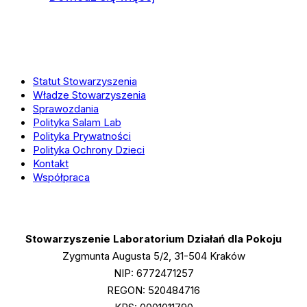
jak
wygląda
życie
Jezydek,
Statut Stowarzyszenia
które
Władze Stowarzyszenia
ocalały
Sprawozdania
Polityka Salam Lab
z
Polityka Prywatności
niewoli
Polityka Ochrony Dzieci
ISIS?…
Kontakt
Współpraca
I
inne
newsy
Stowarzyszenie Laboratorium Działań dla Pokoju
Zygmunta Augusta 5/2, 31-504 Kraków
NIP: 6772471257
REGON: 520484716