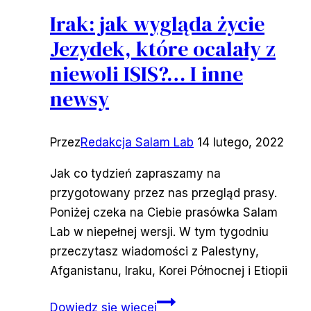
Irak: jak wygląda życie
Jezydek, które ocalały z
niewoli ISIS?… I inne
newsy
Przez
Redakcja Salam Lab
14 lutego, 2022
Jak co tydzień zapraszamy na
przygotowany przez nas przegląd prasy.
Poniżej czeka na Ciebie prasówka Salam
Lab w niepełnej wersji. W tym tygodniu
przeczytasz wiadomości z Palestyny,
Afganistanu, Iraku, Korei Północnej i Etiopii
Irak:
Dowiedz się więcej