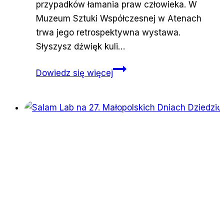
przypadków łamania praw człowieka. W
Muzeum Sztuki Współczesnej w Atenach
trwa jego retrospektywna wystawa.
Słyszysz dźwięk kuli…
Słyszysz
Dowiedz się więcej
dźwięk
kuli
i
wiesz,
że
zginiesz.
Sztuka,
która
demaskuje
zbrodnie
wojenne