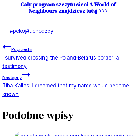
Cały program szczytu sieci A World of
Neighbours znajdziesz tutaj >>>
Tagi
#
pokój
#
uchodźcy
wpisu:
Nawigacja
Poprzedni
I survived crossing the Poland-Belarus border: a
wpisu
testimony
Następny
Tiba Kallas: I dreamed that my name would become
known
Podobne wpisy