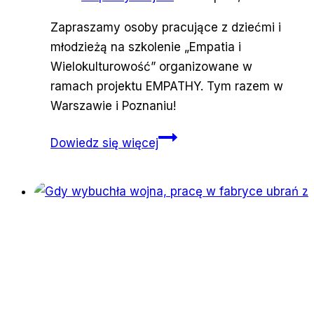
Zapraszamy osoby pracujące z dziećmi i
młodzieżą na szkolenie „Empatia i
Wielokulturowość” organizowane w
ramach projektu EMPATHY. Tym razem w
Warszawie i Poznaniu!
Empatia
Dowiedz się więcej
i
Wielokulturowość
w
Warszawie
i
Poznaniu