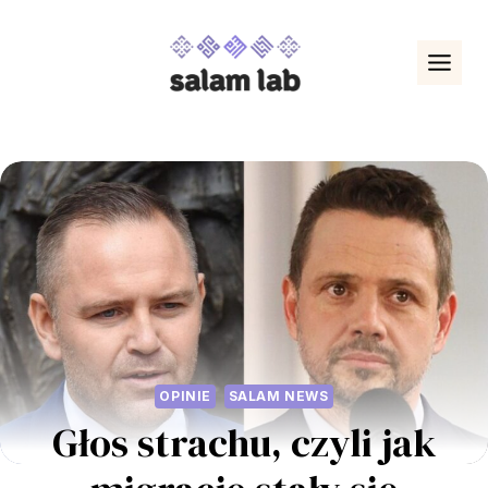
Przejdź
do
treści
OPINIE
SALAM NEWS
Głos strachu, czyli jak