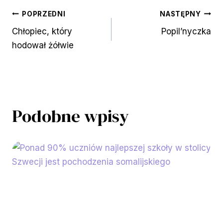
Nawigacja
POPRZEDNI
NASTĘPNY
Chłopiec, który
Popil’nyczka
wpisu
hodował żółwie
Podobne wpisy