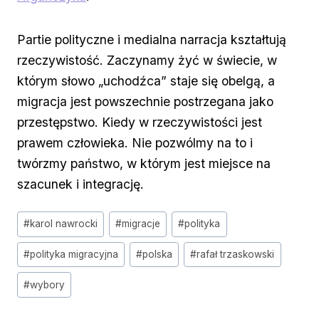
Partie polityczne i medialna narracja kształtują
rzeczywistość. Zaczynamy żyć w świecie, w
którym słowo „uchodźca” staje się obelgą, a
migracja jest powszechnie postrzegana jako
przestępstwo. Kiedy w rzeczywistości jest
prawem człowieka. Nie pozwólmy na to i
twórzmy państwo, w którym jest miejsce na
szacunek i integrację.
Tagi
#
karol nawrocki
#
migracje
#
polityka
wpisu:
#
polityka migracyjna
#
polska
#
rafał trzaskowski
#
wybory