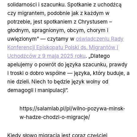
solidarności i szacunku. Spotkanie z uchodźcą
czy migrantem, podobnie jak z każdym w
potrzebie, jest spotkaniem z Chrystusem –
głodnym, spragnionym, obcym, chorym i
uwięzionym” — czytamy w
oświadczeniu Rady
Konferencji Episkopatu Polski ds. Migrantów i
Uchodźców z 9 maja 2025 roku
. „Dlatego
apelujemy o powrót do języka szacunku, prawdy
i troski o dobro wspólne — języka, który buduje, a
nie dzieli. Niech to będzie język wolny od
demagogii i manipulacji”.
https://salamlab.pl/pl/wilno-pozywa-minsk-
w-hadze-chodzi-o-migracje/
Kiedy słowo migracja jest coraz częściej