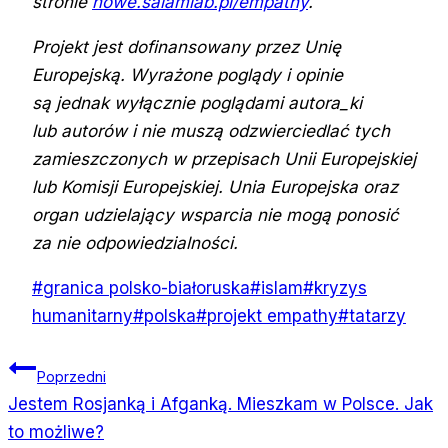
stronie
nowe.salamlab.pl/empathy
.
Projekt jest dofinansowany przez Unię
Europejską. Wyrażone poglądy i opinie
są jednak wyłącznie poglądami autora_ki
lub autorów i nie muszą odzwierciedlać tych
zamieszczonych w przepisach Unii Europejskiej
lub Komisji Europejskiej. Unia Europejska oraz
organ udzielający wsparcia nie mogą ponosić
za nie odpowiedzialności.
Tagi
#
granica polsko-białoruska
#
islam
#
kryzys
wpisu:
humanitarny
#
polska
#
projekt empathy
#
tatarzy
Nawigacja
Poprzedni
Jestem Rosjanką i Afganką. Mieszkam w Polsce. Jak
wpisu
to możliwe?