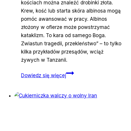
kościach można znaleźć drobinki złota.
Krew, kość lub starta skóra albinosa mogą
pomóc awansować w pracy. Albinos
złożony w ofierze może powstrzymać
kataklizm. To kara od samego Boga.
Zwiastun tragedii, przekleństwo” – to tylko
kilka przykładów przesądów, wciąż
żywych w Tanzanii.
Cena
Dowiedz się więcej
za
komplet,
75
tysięcy
dolarów.
Albinosi
w