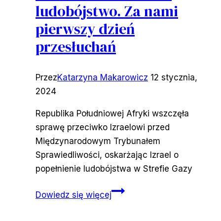
ludobójstwo. Za nami
pierwszy dzień
przesłuchań
Przez
Katarzyna Makarowicz
12 stycznia,
2024
Republika Południowej Afryki wszczęła
sprawę przeciwko Izraelowi przed
Międzynarodowym Trybunałem
Sprawiedliwości, oskarżając Izrael o
popełnienie ludobójstwa w Strefie Gazy
RPA
Dowiedz się więcej
oskarża
Izrael