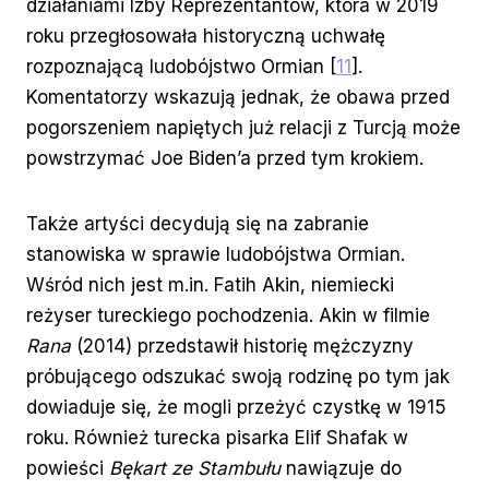
działaniami Izby Reprezentantów, która w 2019
roku przegłosowała historyczną uchwałę
rozpoznającą ludobójstwo Ormian [
11
].
Komentatorzy wskazują jednak, że obawa przed
pogorszeniem napiętych już relacji z Turcją może
powstrzymać Joe Biden’a przed tym krokiem.
Także artyści decydują się na zabranie
stanowiska w sprawie ludobójstwa Ormian.
Wśród nich jest m.in. Fatih Akin, niemiecki
reżyser tureckiego pochodzenia. Akin w filmie
Rana
(2014) przedstawił historię mężczyzny
próbującego odszukać swoją rodzinę po tym jak
dowiaduje się, że mogli przeżyć czystkę w 1915
roku. Również turecka pisarka Elif Shafak w
powieści
Bękart ze Stambułu
nawiązuje do