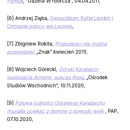
Pamuk
, “Gazeta WYborcza”, 04.04.2011,
[6] Andrzej Zięba,
Genocidium: Rafał Lemkin i
Ormianie polscy we Lwowie
,
[7] Zbigniew Rokita,
Przeszłości nie można
przewidzieć
„Znak” kwiecień 2015
,
[8] Wojciech Górecki,
Górski Karabach:
kapitulacja Armenii, sukces Rosji
,
„Ośrodek
Studiów Wschodnich”, 10.11.2020,
[9]
Połowa ludności Górskiego Karabachu
musiała uciekać z domów z powodu walk
, PAP,
07.10.2020,