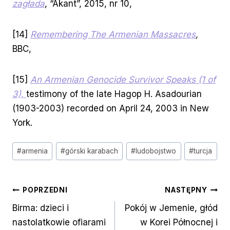
zagłada
, “Akant”, 2015, nr 10,
[14]
Remembering The Armenian Massacres
,
BBC,
[15]
An Armenian Genocide Survivor Speaks (1 of
3),
testimony of the late Hagop H. Asadourian
(1903-2003) recorded on April 24, 2003 in New
York.
Tagi
#
armenia
#
górski karabach
#
ludobojstwo
#
turcja
wpisu:
Nawigacja
POPRZEDNI
NASTĘPNY
Birma: dzieci i
Pokój w Jemenie, głód
wpisu
nastolatkowie ofiarami
w Korei Północnej i