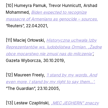
[10] Humeyra Pamuk, Trevor Hunnicutt, Arshad
Mohammed,
Biden expected to recognize
massacre of Armenians as genocide – sources
,
“Reuters”, 22.04.2021,
[11] Maciej Orłowski,
Historyczna uchwała Izby
Reprezentantów ws. ludobójstwa Ormian. „Żadne
obce mocarstwo nie zmusi nas do milczenia”
,
Gazeta Wyborcza, 30.10.2019,
[12] Maureen Freely,
’I stand by my words. And
even more, I stand by my right to say them…’
,
“The Guardian”, 23.10.2005,
[13] Lesław Czapliński,
„MEC JEGHERN” znaczy