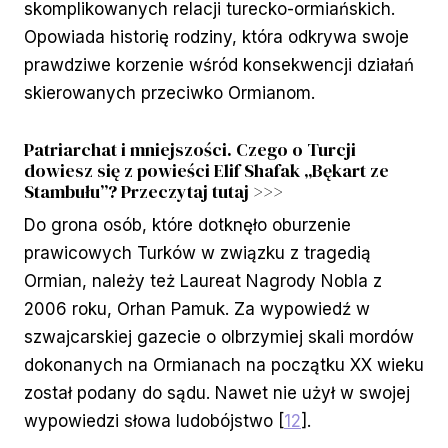
skomplikowanych relacji turecko-ormiańskich.
Opowiada historię rodziny, która odkrywa swoje
prawdziwe korzenie wśród konsekwencji działań
skierowanych przeciwko Ormianom.
Patriarchat i mniejszości. Czego o Turcji
dowiesz się z powieści Elif Shafak „Bękart ze
Stambułu”? Przeczytaj tutaj >>>
Do grona osób, które dotknęło oburzenie
prawicowych Turków w związku z tragedią
Ormian, należy też Laureat Nagrody Nobla z
2006 roku, Orhan Pamuk. Za wypowiedź w
szwajcarskiej gazecie o olbrzymiej skali mordów
dokonanych na Ormianach na początku XX wieku
został podany do sądu. Nawet nie użył w swojej
wypowiedzi słowa ludobójstwo [
12
].