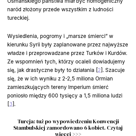
Osmańskiego państwa miał być homogeniczny
naród złożony przede wszystkim z ludności
tureckiej.
Wysiedlenia, pogromy i „marsze śmierci” w
kierunku Syrii były zaplanowane przez najwyższe
władze i przeprowadzane przez Turków i Kurdów.
Ze wspomnień tych, którzy ocaleli dowiadujemy
się, jak drastyczne były to działania [
2
]. Szacuje
się, że w ich wyniku z 2-2,5 miliona Ormian
zamieszkujących tereny Imperium śmierć
poniosło między 600 tysięcy a 1,5 miliona ludzi
[
3
].
Turcja: tuż po wypowiedzeniu Konwencji
Stambulskiej zamordowano 6 kobiet. Czytaj
więcej >>>