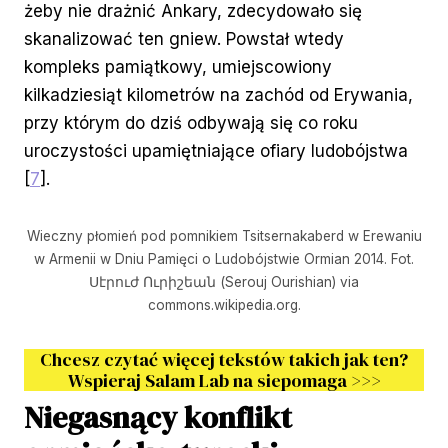
żeby nie drażnić Ankary, zdecydowało się
skanalizować ten gniew. Powstał wtedy
kompleks pamiątkowy, umiejscowiony
kilkadziesiąt kilometrów na zachód od Erywania,
przy którym do dziś odbywają się co roku
uroczystości upamiętniające ofiary ludobójstwa
[
7
].
Wieczny płomień pod pomnikiem Tsitsernakaberd w Erewaniu
w Armenii w Dniu Pamięci o Ludobójstwie Ormian 2014. Fot.
Սէրուժ Ուրիշեան (Serouj Ourishian) via
commons.wikipedia.org.
Chcesz czytać więcej tekstów takich jak ten?
Wspieraj Salam Lab na siepomaga
>>>
Niegasnący konflikt