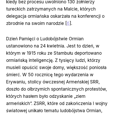
kiedy bez procesu uwolniono 130 żołnierzy
tureckich zatrzymanych na Malcie, których
delegacja ormiańska oskarżała na konferencji o
zbrodnie na swoim narodzie [
6
].
Dzień Pamięci o Ludobójstwie Ormian
ustanowiono na 24 kwietnia. Jest to dzień, w
którym w 1915 roku ze Stambułu deportowano
ormiańską inteligencję. Z tysięcy ludzi, którzy
musieli opuścić swoje domy, większość poniosła
śmierć. W 50 rocznicę tego wydarzenia w
Erywaniu, stolicy ówczesnej Armeńskiej SRR,
doszło do olbrzymich spontanicznych protestów,
których hasłem było odzyskanie „ziem
armeńskich”. ZSRR, które od zakończenia I wojny
światowej unikało tematu ludobójstwa Ormian,