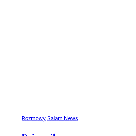
są?
Rozmowy
Salam News