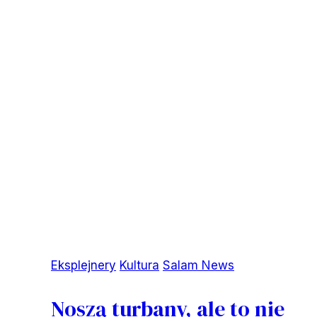
witaliśmy
osoby
z
Ukrainy
Eksplejnery
Kultura
Salam News
Noszą turbany, ale to nie