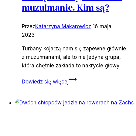
muzułmanie. Kim są?
Przez
Katarzyna Makarowicz
16 maja,
2023
Turbany kojarzą nam się zapewne głównie
z muzułmanami, ale to nie jedyna grupa,
która chętnie zakłada to nakrycie głowy
Noszą
Dowiedz się więcej
turbany,
ale
to
nie
muzułmanie.
Kim