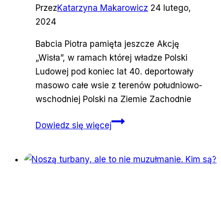
Przez
Katarzyna Makarowicz
24 lutego,
2024
Babcia Piotra pamięta jeszcze Akcję
„Wisła”, w ramach której władze Polski
Ludowej pod koniec lat 40. deportowały
masowo całe wsie z terenów południowo-
wschodniej Polski na Ziemie Zachodnie
Jak
Dowiedz się więcej
było
na
dworcu
w
Przemyślu?
Wspominamy,
jak