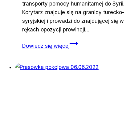
transporty pomocy humanitarnej do Syrii.
Korytarz znajduje się na granicy turecko-
syryjskiej i prowadzi do znajdującej się w
rękach opozycji prowincji…
Szantaż
Dowiedz się więcej
humanitarny?
Putin
zamyka ostatnie
przejście
graniczne
do
Syrii