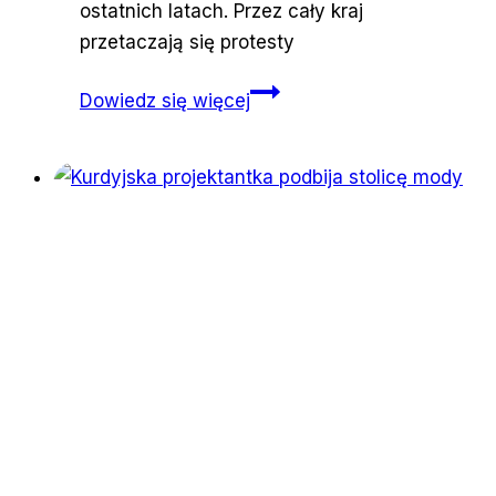
ostatnich latach. Przez cały kraj
przetaczają się protesty
Protesty
Dowiedz się więcej
na
ulicach
greckich
miast
po
kolejnej
katastrofie
na
Morzu
Śródziemnym