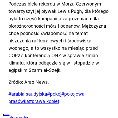
Podczas bicia rekordu w Morzu Czerwonym
towarzyszył jej pływak Lewis Pugh, dla którego
była to część kampanii o zagrożeniach dla
bioróżnorodności mórz i oceanów. Mężczyzna
chce podnosić świadomość na temat
niszczenia raf koralowych i środowiska
wodnego, a to wszystko na miesiąc przed
COP27, konferencją ONZ w sprawie zmian
klimatu, która odbędzie się w listopadzie w
egipskim Szarm el-Szejk.
Źródło: Arab News.
Tagi
#
arabia saudyjska
#
pokój
#
pokojowa
wpisu:
prasówka
#
prawa kobiet
Nawigacja
Poprzedni