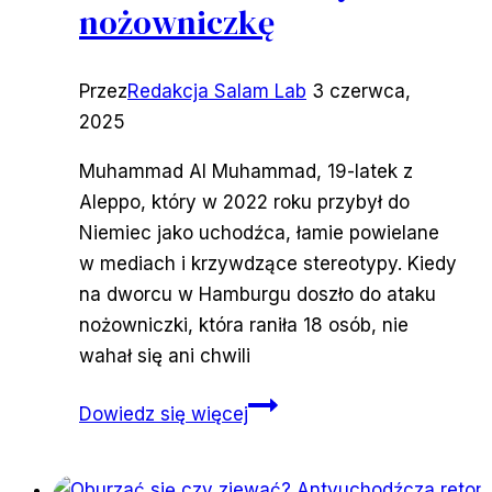
nożowniczkę
Przez
Redakcja Salam Lab
3 czerwca,
2025
Muhammad Al Muhammad, 19-latek z
Aleppo, który w 2022 roku przybył do
Niemiec jako uchodźca, łamie powielane
w mediach i krzywdzące stereotypy. Kiedy
na dworcu w Hamburgu doszło do ataku
nożowniczki, która raniła 18 osób, nie
wahał się ani chwili
Syryjski
Dowiedz się więcej
uchodźca
został