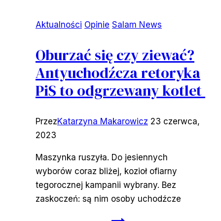
Aktualności
Opinie
Salam News
Oburzać się czy ziewać?
Antyuchodźcza retoryka
PiS to odgrzewany kotlet
Przez
Katarzyna Makarowicz
23 czerwca,
2023
Maszynka ruszyła. Do jesiennych
wyborów coraz bliżej, kozioł ofiarny
tegorocznej kampanii wybrany. Bez
zaskoczeń: są nim osoby uchodźcze
Oburzać