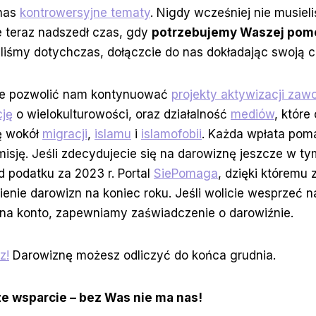
nas
kontrowersyjne tematy
. Nigdy wcześniej nie musiel
le teraz nadszedł czas, gdy
potrzebujemy Waszej pom
iliśmy dotychczas, dołączcie do nas dokładając swoją c
e pozwolić nam kontynuować
projekty aktywizacji zaw
ję
o wielokulturowości, oraz działalność
mediów
, które
ę wokół
migracji
,
islamu
i
islamofobii
. Każda wpłata po
sję. Jeśli zdecydujecie się na darowiznę jeszcze w ty
d podatku za 2023 r. Portal
SiePomaga
, dzięki któremu 
enie darowizn na koniec roku. Jeśli wolicie wesprzeć 
 na konto, zapewniamy zaświadczenie o darowiźnie.
z!
Darowiznę możesz odliczyć do końca grudnia.
e wsparcie – bez Was nie ma nas!