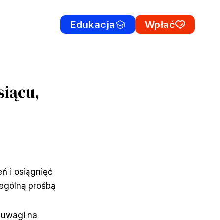
Edukacja
Wpłać
siącu,
ń i osiągnięć
ególną prośbą
 uwagi na