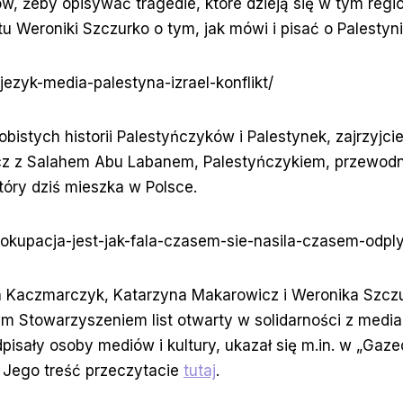
w, żeby opisywać tragedie, które dzieją się w tym region
Weroniki Szczurko o tym, jak mówi i pisać o Palestynie 
/jezyk-media-palestyna-izrael-konflikt/
bistych historii Palestyńczyków i Palestynek, zajrzyjc
z z Salahem Abu Labanem, Palestyńczykiem, przewodni
tóry dziś mieszka w Polsce.
pl/okupacja-jest-jak-fala-czasem-sie-nasila-czasem-odpl
na Kaczmarczyk, Katarzyna Makarowicz i Weronika Szcz
ym Stowarzyszeniem list otwarty w solidarności z media
podpisały osoby mediów i kultury, ukazał się m.in. w „Gaz
. Jego treść przeczytacie
tutaj
.