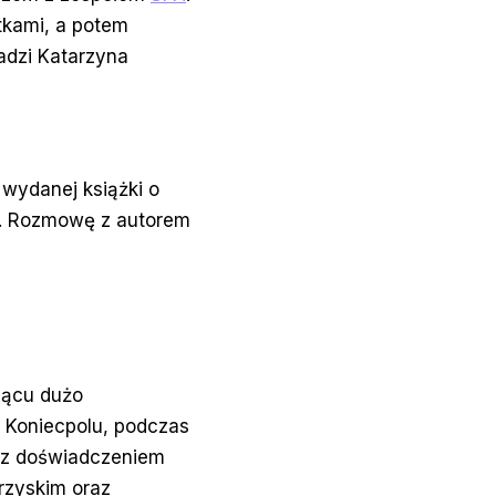
ntkami, a potem
adzi Katarzyna
wydanej książki o
a”. Rozmowę z autorem
iącu dużo
 Koniecpolu, podczas
ą z doświadczeniem
rzyskim oraz