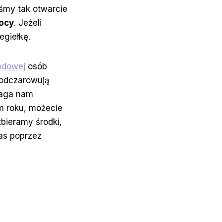
iśmy tak otwarcie
ocy
. Jeżeli
egiełkę.
odowej
osób
 odczarowują
maga nam
m roku, możecie
zbieramy środki,
nas poprzez