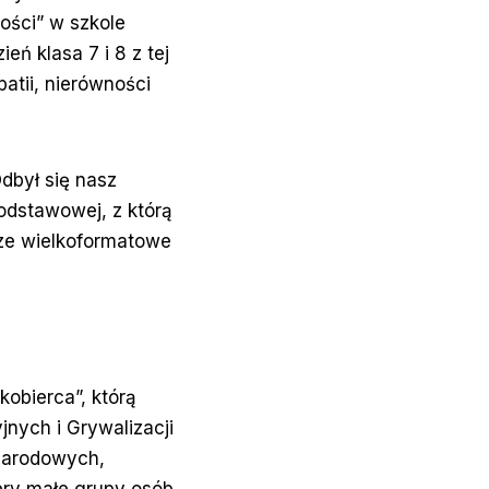
ści” w szkole
ń klasa 7 i 8 z tej
atii, nierówności
dbył się nasz
odstawowej, z którą
ze wielkoformatowe
obierca”, którą
nych i Grywalizacji
narodowych,