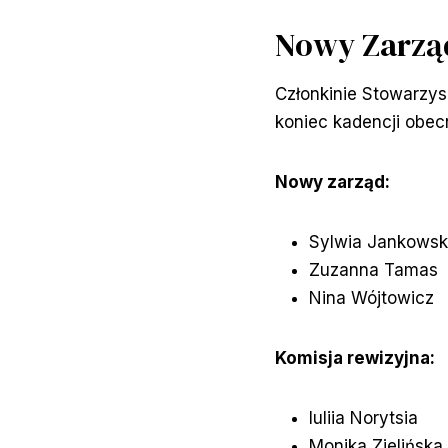
Nowy Zarzą
Członkinie Stowarzys
koniec kadencji obec
Nowy zarząd:
Sylwia Jankows
Zuzanna Tamas
Nina Wójtowicz
Komisja rewizyjna:
Iuliia Norytsia
Monika Zielińska