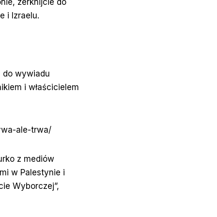
ie, zerknijcie do
i Izraelu.
ie do wywiadu
kiem i właścicielem
ywa-ale-trwa/
urko z mediów
mi w Palestynie i
ecie Wyborczej”,