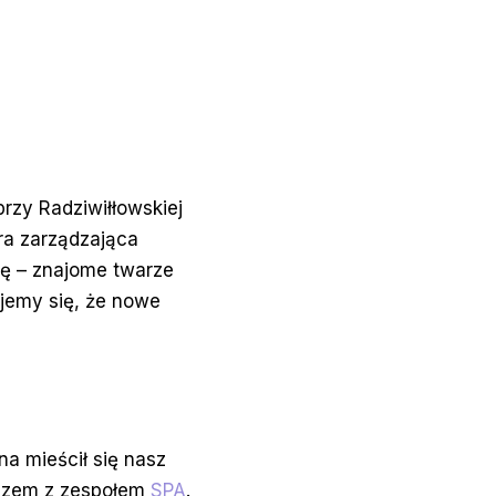
rzy Radziwiłłowskiej
ra zarządzająca
ię – znajome twarze
jemy się, że nowe
na mieścił się nasz
razem z zespołem
SPA
.