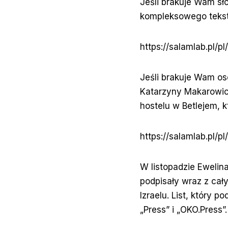
Jeśli brakuje Wam słó
kompleksowego tekstu 
https://salamlab.pl/pl
Jeśli brakuje Wam oso
Katarzyny Makarowic
hostelu w Betlejem, k
https://salamlab.pl/
W listopadzie Eweli
podpisały wraz z cał
Izraelu. List, który 
„Press” i „OKO.Press”