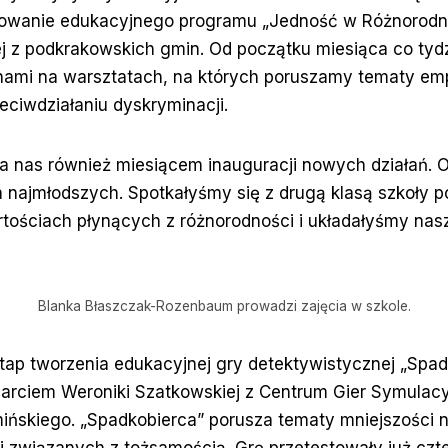
zowanie edukacyjnego programu „Jedność w Różnorodno
 z podkrakowskich gmin. Od początku miesiąca co tydzie
 nami na warsztatach, na których poruszamy tematy emp
eciwdziałaniu dyskryminacji.
dla nas również miesiącem inauguracji nowych działań. O
a najmłodszych. Spotkałyśmy się z drugą klasą szkoły p
tościach płynących z różnorodności i układałyśmy nas
Blanka Błaszczak-Rozenbaum prowadzi zajęcia w szkole.
ap tworzenia edukacyjnej gry detektywistycznej „Spadk
rciem Weroniki Szatkowskiej z Centrum Gier Symulacyj
ińskiego. „Spadkobierca” porusza tematy mniejszości 