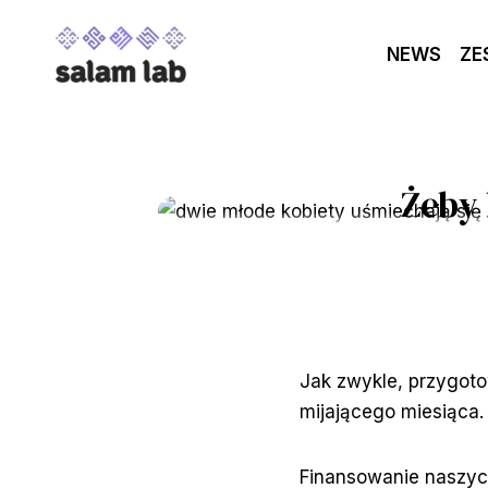
Przejdź
do
NEWS
ZE
treści
Żeby 
Jak zwykle, przygot
mijającego miesiąca
Finansowanie naszych