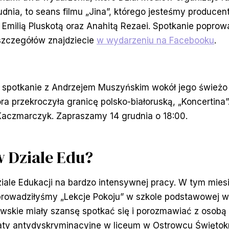
udnia, to seans filmu „Jina”, którego jesteśmy produce
Emilią Pluskotą oraz Anahitą Rezaei. Spotkanie poprow
szczegółów znajdziecie
w wydarzeniu na Facebooku
.
 spotkanie z Andrzejem Muszyńskim wokół jego świeżo 
tóra przekroczyła granicę polsko-białoruską, „Koncertin
Kaczmarczyk. Zapraszamy 14 grudnia o 18:00.
w Dziale Edu?
ziale Edukacji na bardzo intensywnej pracy. W tym mies
rowadziłyśmy „Lekcje Pokoju” w szkole podstawowej w
owskie miały szansę spotkać się i porozmawiać z osob
ty antydyskryminacyjne w liceum w Ostrowcu Świętok