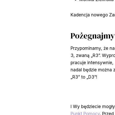
Kadencja nowego Zar
Pożegnajmy 
Przypominamy, że nad
3, zwaną „R3”. Wypro
pracuje intensywnie,
nadal będzie można 
„R3” to „D3”!
I Wy będziecie mogły
Punkt Pomocy
. Prze