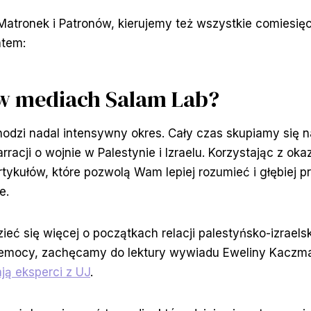
Matronek i Patronów, kierujemy też wszystkie comies
atem:
w mediach Salam Lab?
odzi nadal intensywny okres. Cały czas skupiamy się na
racji o wojnie w Palestynie i Izraelu. Korzystając z oka
tykułów, które pozwolą Wam lepiej rozumieć i głębiej 
e.
ieć się więcej o początkach relacji palestyńsko-izraelsk
rzemocy, zachęcamy do lektury wywiadu Eweliny Kaczm
ją eksperci z UJ
.