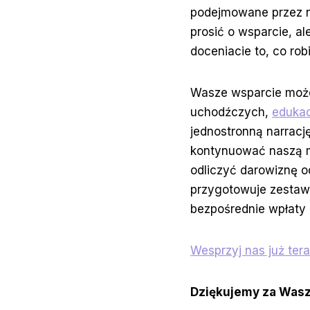
podejmowane przez 
prosić o wsparcie, a
doceniacie to, co rob
Wasze wsparcie moż
uchodźczych,
edukac
jednostronną narracj
kontynuować naszą mi
odliczyć darowiznę o
przygotowuje zestawi
bezpośrednie wpłaty
Wesprzyj nas już tera
Dziękujemy za Wasz